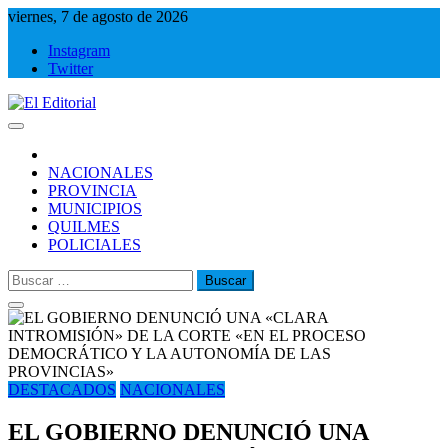
Saltar
viernes, 7 de agosto de 2026
al
Instagram
contenido
Twitter
El Editorial
Periodismo de verdad
NACIONALES
PROVINCIA
MUNICIPIOS
QUILMES
POLICIALES
Buscar:
DESTACADOS
NACIONALES
EL GOBIERNO DENUNCIÓ UNA