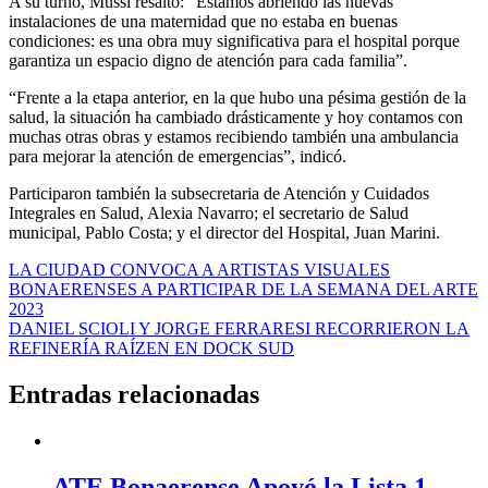
A su turno, Mussi resaltó: “Estamos abriendo las nuevas
instalaciones de una maternidad que no estaba en buenas
condiciones: es una obra muy significativa para el hospital porque
garantiza un espacio digno de atención para cada familia”.
“Frente a la etapa anterior, en la que hubo una pésima gestión de la
salud, la situación ha cambiado drásticamente y hoy contamos con
muchas otras obras y estamos recibiendo también una ambulancia
para mejorar la atención de emergencias”, indicó.
Participaron también la subsecretaria de Atención y Cuidados
Integrales en Salud, Alexia Navarro; el secretario de Salud
municipal, Pablo Costa; y el director del Hospital, Juan Marini.
Navegación
LA CIUDAD CONVOCA A ARTISTAS VISUALES
BONAERENSES A PARTICIPAR DE LA SEMANA DEL ARTE
de
2023
entradas
DANIEL SCIOLI Y JORGE FERRARESI RECORRIERON LA
REFINERÍA RAÍZEN EN DOCK SUD
Entradas relacionadas
ATE Bonaerense Apoyó la Lista 1