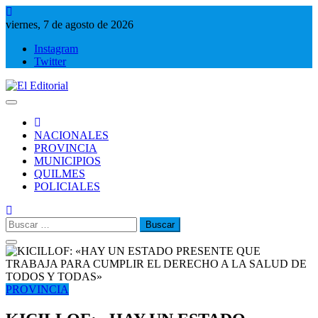
Saltar
al
viernes, 7 de agosto de 2026
contenido
Instagram
Twitter
El Editorial
Periodismo de verdad
NACIONALES
PROVINCIA
MUNICIPIOS
QUILMES
POLICIALES
Buscar:
PROVINCIA