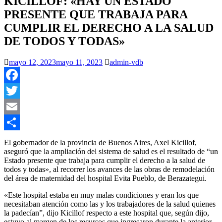
KICILLOF: «HAY UN ESTADO
PRESENTE QUE TRABAJA PARA
CUMPLIR EL DERECHO A LA SALUD
DE TODOS Y TODAS»
mayo 12, 2023
mayo 11, 2023
admin-vdb
Facebook
Twitter
Email
Compartir
El gobernador de la provincia de Buenos Aires, Axel Kicillof,
aseguró que la ampliación del sistema de salud es el resultado de “un
Estado presente que trabaja para cumplir el derecho a la salud de
todos y todas», al recorrer los avances de las obras de remodelación
del área de maternidad del hospital Evita Pueblo, de Berazategui.
«Este hospital estaba en muy malas condiciones y eran los que
necesitaban atención como las y los trabajadores de la salud quienes
la padecían”, dijo Kicillof respecto a este hospital que, según dijo,
estuvo al margen de los recursos que ingresaron durante la anterior