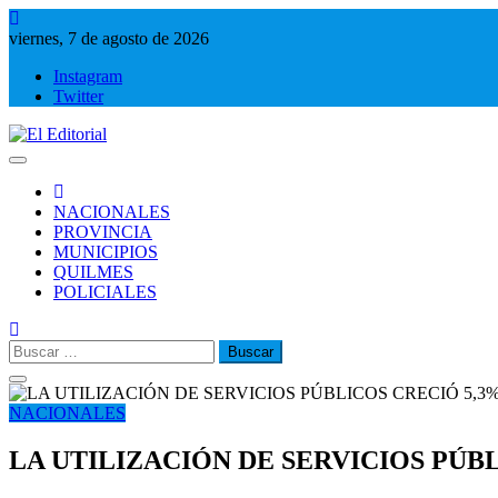
Saltar
al
viernes, 7 de agosto de 2026
contenido
Instagram
Twitter
El Editorial
Periodismo de verdad
NACIONALES
PROVINCIA
MUNICIPIOS
QUILMES
POLICIALES
Buscar:
NACIONALES
LA UTILIZACIÓN DE SERVICIOS PÚB