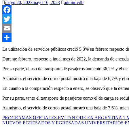
mayo 20, 2023
mayo 16, 2023
admin-vdb
Facebook
Twitter
Email
Compartir
La utilización de servicios públicos creció 5,3% en febrero respecto 
Durante febrero, respecto a igual mes de 2022, la demanda de energía 
Por su parte, el uso de transporte de pasajeros aumentó 36,2% y el d
Asimismo, el servicio de correo postal mostró una baja de 6,7% y el se
En cuanto a la comparación respecto a enero, se observó que la deman
Por su parte, tanto el transporte de pasajeros como el de carga se re
Asimismo, el servicio de correo postal mostró una baja de 7,6%; mientr
Navegación
PROGRAMAS OFICIALES EVITAN QUE EN ARGENTINA 1 
NUEVOS EGRESADOS Y EGRESADAS UNIVERSITARIOS E
de