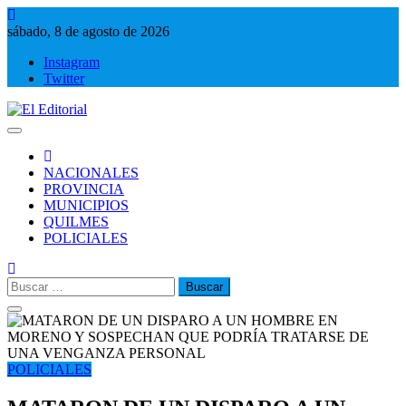
Saltar
al
sábado, 8 de agosto de 2026
contenido
Instagram
Twitter
El Editorial
Periodismo de verdad
NACIONALES
PROVINCIA
MUNICIPIOS
QUILMES
POLICIALES
Buscar:
POLICIALES