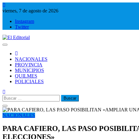
Saltar
al
viernes, 7 de agosto de 2026
contenido
Instagram
Twitter
El Editorial
Periodismo de verdad
NACIONALES
PROVINCIA
MUNICIPIOS
QUILMES
POLICIALES
Buscar:
NACIONALES
PARA CAFIERO, LAS PASO POSIBILI
ELECCIONES»