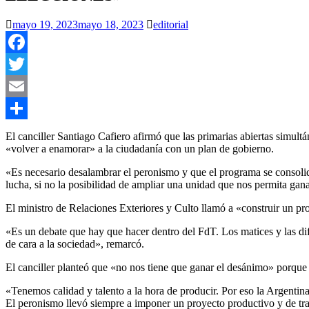
mayo 19, 2023
mayo 18, 2023
editorial
Facebook
Twitter
Email
Compartir
El canciller Santiago Cafiero afirmó que las primarias abiertas simul
«volver a enamorar» a la ciudadanía con un plan de gobierno.
«Es necesario desalambrar el peronismo y que el programa se consolid
lucha, si no la posibilidad de ampliar una unidad que nos permita gan
El ministro de Relaciones Exteriores y Culto llamó a «construir un pr
«Es un debate que hay que hacer dentro del FdT. Los matices y las dif
de cara a la sociedad», remarcó.
El canciller planteó que «no nos tiene que ganar el desánimo» porque «
«Tenemos calidad y talento a la hora de producir. Por eso la Argen
El peronismo llevó siempre a imponer un proyecto productivo y de tra