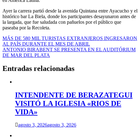
en América Latina.
Ayer la carrera partió desde la avenida Quintana entre Ayacucho y el
histórico bar La Biela, donde los participantes desayunaron antes de
la largada, que fue saludada con pañuelos por el público que
paseaba por la Recoleta.
Navegación
MÁS DE 580 MIL TURISTAS EXTRANJEROS INGRESARON
AL PAÍS DURANTE EL MES DE ABRIL
de
ANTONIO BIRABENT SE PRESENTA EN EL AUDITÓRIUM
entradas
DE MAR DEL PLATA
Entradas relacionadas
INTENDENTE DE BERAZATEGUI
VISITÓ LA IGLESIA «RIOS DE
VIDA»
agosto 3, 2026
agosto 3, 2026