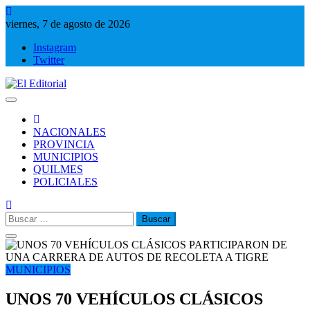
Saltar
al
viernes, 7 de agosto de 2026
contenido
Instagram
Twitter
El Editorial
Periodismo de verdad
NACIONALES
PROVINCIA
MUNICIPIOS
QUILMES
POLICIALES
Buscar:
MUNICIPIOS
UNOS 70 VEHÍCULOS CLÁSICOS