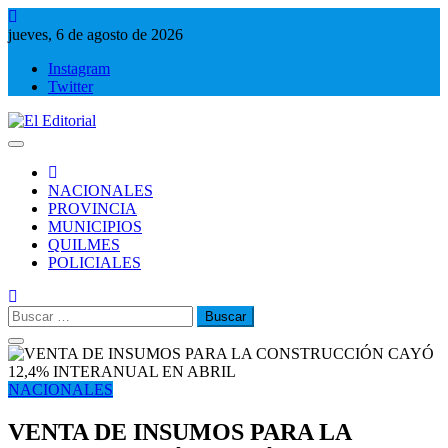
Saltar
al
jueves, 6 de agosto de 2026
contenido
Instagram
Twitter
El Editorial
Periodismo de verdad
NACIONALES
PROVINCIA
MUNICIPIOS
QUILMES
POLICIALES
Buscar:
NACIONALES
VENTA DE INSUMOS PARA LA