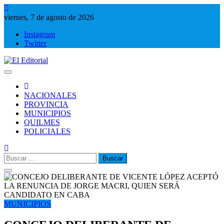
Saltar
al
viernes, 7 de agosto de 2026
contenido
Instagram
Twitter
El Editorial
Periodismo de verdad
NACIONALES
PROVINCIA
MUNICIPIOS
QUILMES
POLICIALES
Buscar:
MUNICIPIOS