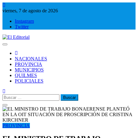
Saltar
al
viernes, 7 de agosto de 2026
contenido
Instagram
Twitter
El Editorial
Periodismo de verdad
NACIONALES
PROVINCIA
MUNICIPIOS
QUILMES
POLICIALES
Buscar:
PROVINCIA