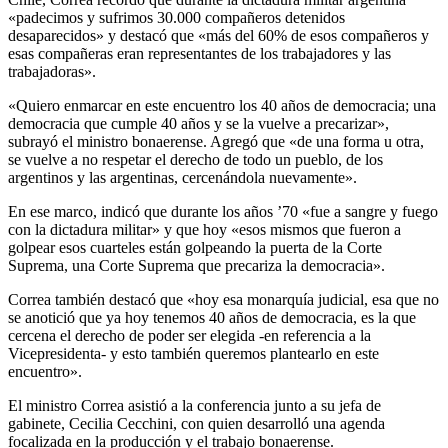
«padecimos y sufrimos 30.000 compañeros detenidos
desaparecidos» y destacó que «más del 60% de esos compañeros y
esas compañeras eran representantes de los trabajadores y las
trabajadoras».
«Quiero enmarcar en este encuentro los 40 años de democracia; una
democracia que cumple 40 años y se la vuelve a precarizar»,
subrayó el ministro bonaerense. Agregó que «de una forma u otra,
se vuelve a no respetar el derecho de todo un pueblo, de los
argentinos y las argentinas, cercenándola nuevamente».
En ese marco, indicó que durante los años ’70 «fue a sangre y fuego
con la dictadura militar» y que hoy «esos mismos que fueron a
golpear esos cuarteles están golpeando la puerta de la Corte
Suprema, una Corte Suprema que precariza la democracia».
Correa también destacó que «hoy esa monarquía judicial, esa que no
se anotició que ya hoy tenemos 40 años de democracia, es la que
cercena el derecho de poder ser elegida -en referencia a la
Vicepresidenta- y esto también queremos plantearlo en este
encuentro».
El ministro Correa asistió a la conferencia junto a su jefa de
gabinete, Cecilia Cecchini, con quien desarrolló una agenda
focalizada en la producción y el trabajo bonaerense.