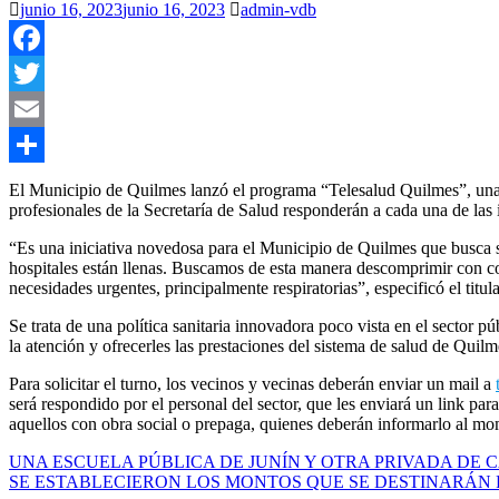
junio 16, 2023
junio 16, 2023
admin-vdb
Facebook
Twitter
Email
Compartir
El Municipio de Quilmes lanzó el programa “Telesalud Quilmes”, una p
profesionales de la Secretaría de Salud responderán a cada una de las 
“Es una iniciativa novedosa para el Municipio de Quilmes que busca s
hospitales están llenas. Buscamos de esta manera descomprimir con con
necesidades urgentes, principalmente respiratorias”, especificó el titu
Se trata de una política sanitaria innovadora poco vista en el sector p
la atención y ofrecerles las prestaciones del sistema de salud de Quilm
Para solicitar el turno, los vecinos y vecinas deberán enviar un mail a
será respondido por el personal del sector, que les enviará un link par
aquellos con obra social o prepaga, quienes deberán informarlo al mom
Navegación
UNA ESCUELA PÚBLICA DE JUNÍN Y OTRA PRIVADA DE
SE ESTABLECIERON LOS MONTOS QUE SE DESTINARÁN
de