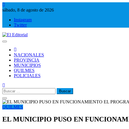
Saltar
al
sábado, 8 de agosto de 2026
contenido
Instagram
Twitter
El Editorial
Periodismo de verdad
NACIONALES
PROVINCIA
MUNICIPIOS
QUILMES
POLICIALES
Buscar:
QUILMES
EL MUNICIPIO PUSO EN FUNCIONA