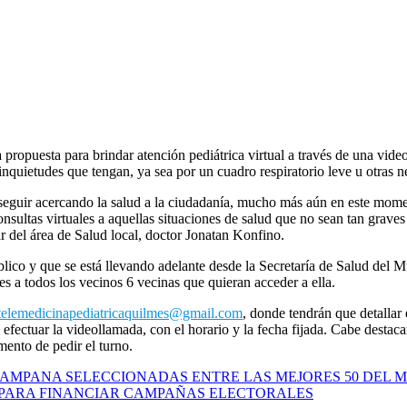
ropuesta para brindar atención pediátrica virtual a través de una video
inquietudes que tengan, ya sea por un cuadro respiratorio leve u otras ne
eguir acercando la salud a la ciudadanía, mucho más aún en este momen
sultas virtuales a aquellas situaciones de salud que no sean tan graves 
lar del área de Salud local, doctor Jonatan Konfino.
úblico y que se está llevando adelante desde la Secretaría de Salud del M
es a todos los vecinos 6 vecinas que quieran acceder a ella.
telemedicinapediatricaquilmes@gmail.com
, donde tendrán que detallar
a efectuar la videollamada, con el horario y la fecha fijada. Cabe desta
ento de pedir el turno.
 CAMPANA SELECCIONADAS ENTRE LAS MEJORES 50 DEL
 PARA FINANCIAR CAMPAÑAS ELECTORALES