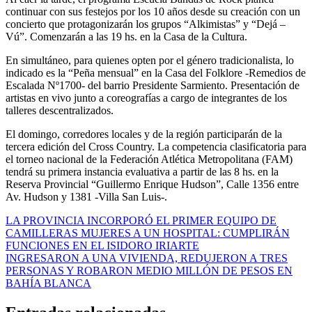
continuar con sus festejos por los 10 años desde su creación con un
concierto que protagonizarán los grupos “Alkimistas” y “Dejá –
Vú”. Comenzarán a las 19 hs. en la Casa de la Cultura.
En simultáneo, para quienes opten por el género tradicionalista, lo
indicado es la “Peña mensual” en la Casa del Folklore -Remedios de
Escalada Nº1700- del barrio Presidente Sarmiento. Presentación de
artistas en vivo junto a coreografías a cargo de integrantes de los
talleres descentralizados.
El domingo, corredores locales y de la región participarán de la
tercera edición del Cross Country. La competencia clasificatoria para
el torneo nacional de la Federación Atlética Metropolitana (FAM)
tendrá su primera instancia evaluativa a partir de las 8 hs. en la
Reserva Provincial “Guillermo Enrique Hudson”, Calle 1356 entre
Av. Hudson y 1381 -Villa San Luis-.
Navegación
LA PROVINCIA INCORPORÓ EL PRIMER EQUIPO DE
CAMILLERAS MUJERES A UN HOSPITAL: CUMPLIRÁN
de
FUNCIONES EN EL ISIDORO IRIARTE
entradas
INGRESARON A UNA VIVIENDA, REDUJERON A TRES
PERSONAS Y ROBARON MEDIO MILLÓN DE PESOS EN
BAHÍA BLANCA