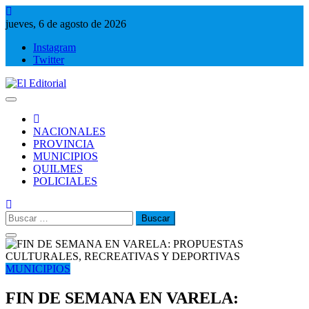
Saltar
al
jueves, 6 de agosto de 2026
contenido
Instagram
Twitter
El Editorial
Periodismo de verdad
NACIONALES
PROVINCIA
MUNICIPIOS
QUILMES
POLICIALES
Buscar:
MUNICIPIOS
FIN DE SEMANA EN VARELA: