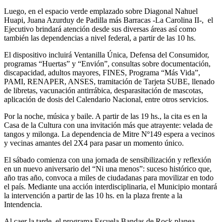
Luego, en el espacio verde emplazado sobre Diagonal Nahuel
Huapi, Juana Azurduy de Padilla más Barracas -La Carolina II-, el
Ejecutivo brindará atención desde sus diversas áreas así como
también las dependencias a nivel federal, a partir de las 10 hs.
El dispositivo incluirá Ventanilla Única, Defensa del Consumidor,
programas “Huertas” y “Envión”, consultas sobre documentación,
discapacidad, adultos mayores, FINES, Programa “Más Vida”,
PAMI, RENAPER, ANSES, tramitación de Tarjeta SUBE, llenado
de libretas, vacunación antirrábica, desparasitación de mascotas,
aplicación de dosis del Calendario Nacional, entre otros servicios.
Por la noche, música y baile. A partir de las 19 hs., la cita es en la
Casa de la Cultura con una invitación más que atrayente: velada de
tangos y milonga. La dependencia de Mitre Nº149 espera a vecinos
y vecinas amantes del 2X4 para pasar un momento único.
El sábado comienza con una jornada de sensibilización y reflexión
en un nuevo aniversario del “Ni una menos”: suceso histórico que,
año tras año, convoca a miles de ciudadanas para movilizar en todo
el país. Mediante una acción interdisciplinaria, el Municipio montará
la intervención a partir de las 10 hs. en la plaza frente a la
Intendencia.
Al caer la tarde, el programa Escuela Bandas de Rock planea