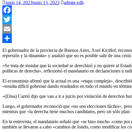
junio 14, 2023
junio 13, 2023
admin-vdb
Facebook
Twitter
Email
Compartir
El gobernador de la provincia de Buenos Aires, Axel Kicillof, reconoci
represión y la dinamita» y analizó que no es posible salir de una cris
«Se trata de instalar que la sociedad se derechizó y no quiere al Est
políticas de derecha», reflexionó el mandatario en declaraciones a rad
El economista afirmó que la actual es una «etapa compleja», describió
«resulta difícil gobernar dando resultados en todo el mundo en término
«(Elisa) Carrió dijo que van a ir a juicio por violación de derechos hu
Luego, el gobernador reconoció que «no son elecciones fáciles», pero
mientras que «la derecha tiene muchos candidatos, pero un sólo plan: e
En la entrevista, el mandatario señaló que «se hizo mucho -como por e
también se llevaron a cabo «cambios de fondo, como modificar los co