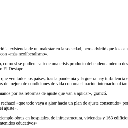
ó la existencia de un malestar en la sociedad, pero advirtió que los can
is con «más neoliberalismo».
ado, como si se pudiera salir de una crisis producto del endeudamiento 
io El Destape.
 que «en todos los países, tras la pandemia y la guerra hay turbulencia 
s de mejora de condiciones de vida con una situación internacional tan 
manos por las reformas de ajuste que van a aplicar», graficó.
 rechazó «que todo vaya a girar hacia un plan de ajuste consentido» p
l ajuste».
jemplo obras en hospitales, de infraestructura, viviendas y 163 edific
ntenidos educativos».