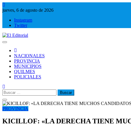
Saltar
al
jueves, 6 de agosto de 2026
contenido
Instagram
Twitter
El Editorial
Periodismo de verdad
NACIONALES
PROVINCIA
MUNICIPIOS
QUILMES
POLICIALES
Buscar:
PROVINCIA
KICILLOF: «LA DERECHA TIENE MU