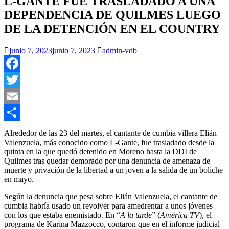
L-GANTE FUE TRASLADADO A UNA
DEPENDENCIA DE QUILMES LUEGO
DE LA DETENCIÓN EN EL COUNTRY
junio 7, 2023
junio 7, 2023
admin-vdb
Facebook
Twitter
Email
Compartir
Alrededor de las 23 del martes, el cantante de cumbia villera Elián
Valenzuela, más conocido como L-Gante, fue trasladado desde la
quinta en la que quedó detenido en Moreno hasta la DDI de
Quilmes tras quedar demorado por una denuncia de amenaza de
muerte y privación de la libertad a un joven a la salida de un boliche
en mayo.
Según la denuncia que pesa sobre Elián Valenzuela, el cantante de
cumbia habría usado un revolver para amedrentar a unos jóvenes
con los que estaba enemistado. En “
A la tarde
” (
América TV
), el
programa de Karina Mazzocco, contaron que en el informe judicial