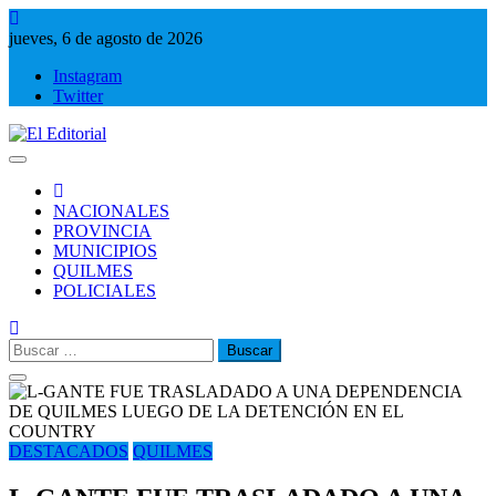
Saltar
al
jueves, 6 de agosto de 2026
contenido
Instagram
Twitter
El Editorial
Periodismo de verdad
NACIONALES
PROVINCIA
MUNICIPIOS
QUILMES
POLICIALES
Buscar:
DESTACADOS
QUILMES