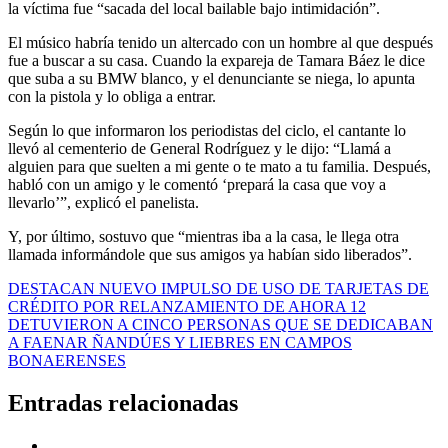
la víctima fue “sacada del local bailable bajo intimidación”.
El músico habría tenido un altercado con un hombre al que después
fue a buscar a su casa. Cuando la expareja de Tamara Báez le dice
que suba a su BMW blanco, y el denunciante se niega, lo apunta
con la pistola y lo obliga a entrar.
Según lo que informaron los periodistas del ciclo, el cantante lo
llevó al cementerio de General Rodríguez y le dijo: “Llamá a
alguien para que suelten a mi gente o te mato a tu familia. Después,
habló con un amigo y le comentó ‘prepará la casa que voy a
llevarlo’”, explicó el panelista.
Y, por último, sostuvo que “mientras iba a la casa, le llega otra
llamada informándole que sus amigos ya habían sido liberados”.
Navegación
DESTACAN NUEVO IMPULSO DE USO DE TARJETAS DE
CRÉDITO POR RELANZAMIENTO DE AHORA 12
de
DETUVIERON A CINCO PERSONAS QUE SE DEDICABAN
entradas
A FAENAR ÑANDÚES Y LIEBRES EN CAMPOS
BONAERENSES
Entradas relacionadas