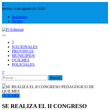
Saltar
al
jueves, 6 de agosto de 2026
contenido
Instagram
Twitter
El Editorial
Periodismo de verdad
NACIONALES
PROVINCIA
MUNICIPIOS
QUILMES
POLICIALES
Buscar:
QUILMES
SE REALIZA EL II CONGRESO