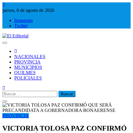
Saltar
al
jueves, 6 de agosto de 2026
contenido
Instagram
Twitter
El Editorial
Periodismo de verdad
NACIONALES
PROVINCIA
MUNICIPIOS
QUILMES
POLICIALES
Buscar:
PROVINCIA
VICTORIA TOLOSA PAZ CONFIRMÓ