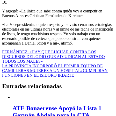
10.
Y agregó: «La única que sabe contra quién voy a competir en
Buenos Aires es Cristina» Fernández de Kirchner.
«La Vicepresidenta, a quien respeto y he visto cerrar sus estrategias
electorales en las ultimas horas y al límite de las fecha de inscripción
de listas, le tengo muchísimo respeto. Yo solo trabajo con un
escenario posible de certeza que puedo construir con quienes
acompañan a Daniel Scioli y a mi», afirmó.
Navegación
FERNÁNDEZ: «HAY QUE LUCHAR CONTRA LOS
DISCURSOS DEL ODIO QUE ADJUDICAN AL ESTADO
de
TODOS LOS MALES»
entradas
LA PROVINCIA INCORPORÓ EL PRIMER EQUIPO DE
CAMILLERAS MUJERES A UN HOSPITAL: CUMPLIRÁN
FUNCIONES EN EL ISIDORO IRIARTE
Entradas relacionadas
ATE Bonaerense Apoyó la Lista 1
Germán Abdala para la CTA