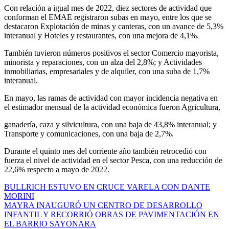
Con relación a igual mes de 2022, diez sectores de actividad que
conforman el EMAE registraron subas en mayo, entre los que se
destacaron Explotación de minas y canteras, con un avance de 5,3%
interanual y Hoteles y restaurantes, con una mejora de 4,1%.
También tuvieron números positivos el sector Comercio mayorista,
minorista y reparaciones, con un alza del 2,8%; y Actividades
inmobiliarias, empresariales y de alquiler, con una suba de 1,7%
interanual.
En mayo, las ramas de actividad con mayor incidencia negativa en
el estimador mensual de la actividad económica fueron Agricultura,
ganadería, caza y silvicultura, con una baja de 43,8% interanual; y
Transporte y comunicaciones, con una baja de 2,7%.
Durante el quinto mes del corriente año también retrocedió con
fuerza el nivel de actividad en el sector Pesca, con una reducción de
22,6% respecto a mayo de 2022.
Navegación
BULLRICH ESTUVO EN CRUCE VARELA CON DANTE
MORINI
de
MAYRA INAUGURÓ UN CENTRO DE DESARROLLO
entradas
INFANTIL Y RECORRIÓ OBRAS DE PAVIMENTACIÓN EN
EL BARRIO SAYONARA