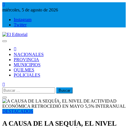
Saltar
al
miércoles, 5 de agosto de 2026
contenido
Instagram
Twitter
El Editorial
Periodismo de verdad
NACIONALES
PROVINCIA
MUNICIPIOS
QUILMES
POLICIALES
Buscar:
DESTACADOS
A CAUSA DE LA SEQUÍA, EL NIVEL