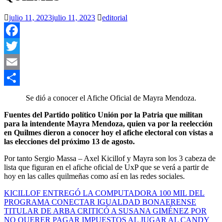
julio 11, 2023
julio 11, 2023
editorial
Facebook
Twitter
Email
Compartir
Se dió a conocer el Afiche Oficial de Mayra Mendoza.
Fuentes del Partido político Unión por la Patria que militan
para la intendente Mayra Mendoza, quien va por la reelección
en Quilmes dieron a conocer hoy el afiche electoral con vistas a
las elecciones del próximo 13 de agosto.
Por tanto Sergio Massa – Axel Kicillof y Mayra son los 3 cabeza de
lista que figuran en el afiche oficial de UxP que se verá a partir de
hoy en las calles quilmeñas como así en las redes sociales.
Navegación
KICILLOF ENTREGÓ LA COMPUTADORA 100 MIL DEL
PROGRAMA CONECTAR IGUALDAD BONAERENSE
de
TITULAR DE ARBA CRITICÓ A SUSANA GIMÉNEZ POR
entradas
NO QUERER PAGAR IMPUESTOS AL JUGAR AL CANDY