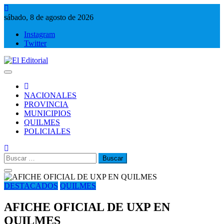
Saltar
al
sábado, 8 de agosto de 2026
contenido
Instagram
Twitter
El Editorial
Periodismo de verdad
NACIONALES
PROVINCIA
MUNICIPIOS
QUILMES
POLICIALES
Buscar:
DESTACADOS
QUILMES
AFICHE OFICIAL DE UXP EN
QUILMES