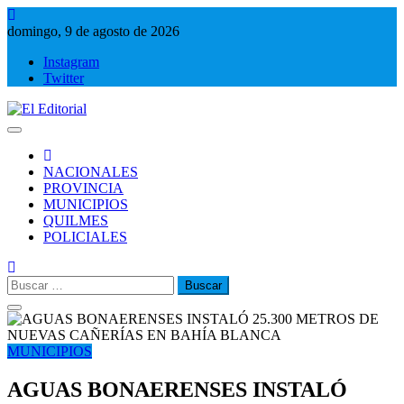
Saltar
al
domingo, 9 de agosto de 2026
contenido
Instagram
Twitter
El Editorial
Periodismo de verdad
NACIONALES
PROVINCIA
MUNICIPIOS
QUILMES
POLICIALES
Buscar:
MUNICIPIOS
AGUAS BONAERENSES INSTALÓ