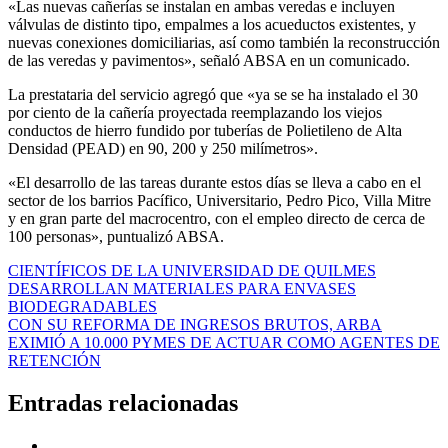
«Las nuevas cañerías se instalan en ambas veredas e incluyen
válvulas de distinto tipo, empalmes a los acueductos existentes, y
nuevas conexiones domiciliarias, así como también la reconstrucción
de las veredas y pavimentos», señaló ABSA en un comunicado.
La prestataria del servicio agregó que «ya se se ha instalado el 30
por ciento de la cañería proyectada reemplazando los viejos
conductos de hierro fundido por tuberías de Polietileno de Alta
Densidad (PEAD) en 90, 200 y 250 milímetros».
«El desarrollo de las tareas durante estos días se lleva a cabo en el
sector de los barrios Pacífico, Universitario, Pedro Pico, Villa Mitre
y en gran parte del macrocentro, con el empleo directo de cerca de
100 personas», puntualizó ABSA.
Navegación
CIENTÍFICOS DE LA UNIVERSIDAD DE QUILMES
DESARROLLAN MATERIALES PARA ENVASES
de
BIODEGRADABLES
entradas
CON SU REFORMA DE INGRESOS BRUTOS, ARBA
EXIMIÓ A 10.000 PYMES DE ACTUAR COMO AGENTES DE
RETENCIÓN
Entradas relacionadas