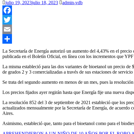
julio 19, 2023
julio 18, 2023
admin-vdb
Facebook
Twitter
Email
Compartir
La Secretaría de Energía autorizó un aumento del 4,43% en el precio d
publicada en el Boletín Oficial, en línea con los incrementos que YPF
La misma estableció para las dos variantes de bioetanol un precio de $ 1
de grados 2 y 3 comercializadas a través de sus estaciones de servici
Se trata del segundo aumento en menos de un mes, pues la resolución
Los precios fijados ayer regirán hasta que Energía fije una nueva disp
La resolución 852 del 3 de septiembre de 2021 estableció que los prec
actualizados mensualmente por la Secretaría de Energía, de acuerdo con
Aires.
Asimismo, estableció que, tanto para el bioetanol como para el biodies
APREHENDIERON A UN NIÑO DE 10 AÑOS POR EL ROBO 