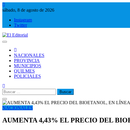
Saltar
al
sábado, 8 de agosto de 2026
contenido
Instagram
Twitter
El Editorial
Periodismo de verdad
NACIONALES
PROVINCIA
MUNICIPIOS
QUILMES
POLICIALES
Buscar:
NACIONALES
AUMENTA 4,43% EL PRECIO DEL BIO