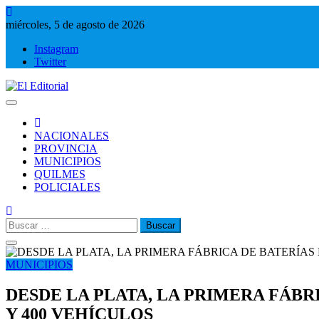
Saltar
al
miércoles, 5 de agosto de 2026
contenido
Instagram
Twitter
El Editorial
Periodismo de verdad
NACIONALES
PROVINCIA
MUNICIPIOS
QUILMES
POLICIALES
Buscar:
MUNICIPIOS
DESDE LA PLATA, LA PRIMERA FÁBRI
Y 400 VEHÍCULOS