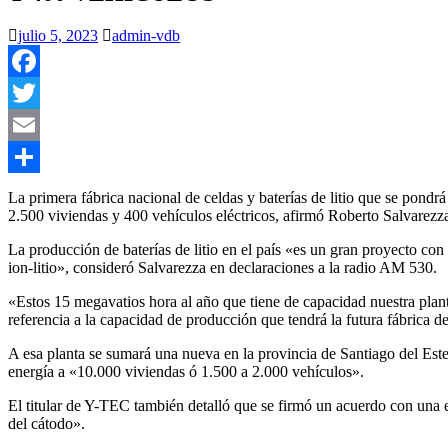
julio 5, 2023
admin-vdb
Facebook
Twitter
Email
Compartir
La primera fábrica nacional de celdas y baterías de litio que se pondr
2.500 viviendas y 400 vehículos eléctricos, afirmó Roberto Salvarezza
La producción de baterías de litio en el país «es un gran proyecto 
ion-litio», consideró Salvarezza en declaraciones a la radio AM 530.
«Estos 15 megavatios hora al año que tiene de capacidad nuestra plant
referencia a la capacidad de producción que tendrá la futura fábrica de
A esa planta se sumará una nueva en la provincia de Santiago del Este
energía a «10.000 viviendas ó 1.500 a 2.000 vehículos».
El titular de Y-TEC también detalló que se firmó un acuerdo con una e
del cátodo».