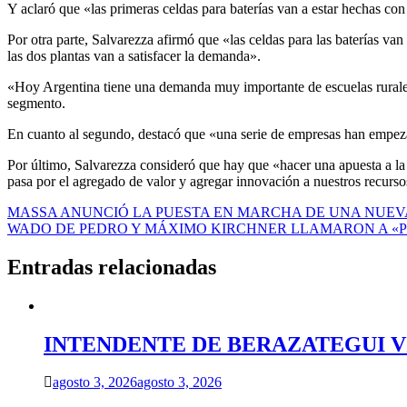
Y aclaró que «las primeras celdas para baterías van a estar hechas con
Por otra parte, Salvarezza afirmó que «las celdas para las baterías va
las dos plantas van a satisfacer la demanda».
«Hoy Argentina tiene una demanda muy importante de escuelas rurales, 
segmento.
En cuanto al segundo, destacó que «una serie de empresas han empezado
Por último, Salvarezza consideró que hay que «hacer una apuesta a la 
pasa por el agregado de valor y agregar innovación a nuestros recurso
Navegación
MASSA ANUNCIÓ LA PUESTA EN MARCHA DE UNA NUEV
WADO DE PEDRO Y MÁXIMO KIRCHNER LLAMARON A «P
de
entradas
Entradas relacionadas
INTENDENTE DE BERAZATEGUI VIS
agosto 3, 2026
agosto 3, 2026