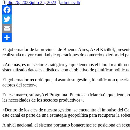
julio 26, 2023
julio 25, 2023
admin-vdb
Facebook
Twitter
Email
Compartir
El gobernador de la provincia de Buenos Aires, Axel Kicillof, present
realiza «la mayor cantidad de operaciones de comercio exterior del pa
«Además, es un sector estratégico ya que tenemos el litoral marítimo m
sistematizado datos estadísticos, con el objetivo de planificar política
El gobernador recordó que, al asumir su gestión, identificaron que «l
actores del sector».
En ese marco, subrayó el Programa ‘Puertos en Marcha’, que tiene por 
las necesidades de los sectores productivos».
«Dentro de los ejes de nuestra gestión, se encuentra el impulso del Can
este canal es parte de una estrategia geopolítica para recuperar la sobe
A nivel nacional, el sistema portuario bonaerense se posiciona en se