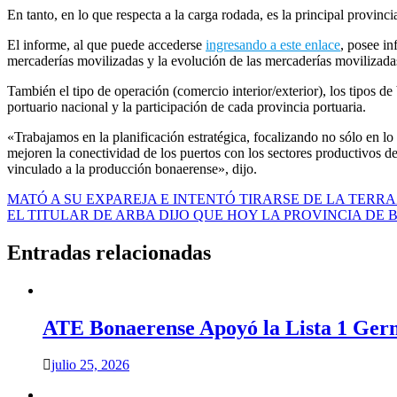
En tanto, en lo que respecta a la carga rodada, es la principal provinc
El informe, al que puede accederse
ingresando a este enlace
, posee in
mercaderías movilizadas y la evolución de las mercaderías movilizadas
También el tipo de operación (comercio interior/exterior), los tipos 
portuario nacional y la participación de cada provincia portuaria.
«Trabajamos en la planificación estratégica, focalizando no sólo en l
mejoren la conectividad de los puertos con los sectores productivos de
vinculado a la producción bonaerense», dijo.
Navegación
MATÓ A SU EXPAREJA E INTENTÓ TIRARSE DE LA TERR
EL TITULAR DE ARBA DIJO QUE HOY LA PROVINCIA DE
de
entradas
Entradas relacionadas
ATE Bonaerense Apoyó la Lista 1 Ger
julio 25, 2026