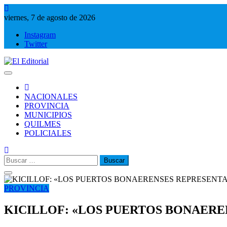
Saltar
al
viernes, 7 de agosto de 2026
contenido
Instagram
Twitter
El Editorial
Periodismo de verdad
NACIONALES
PROVINCIA
MUNICIPIOS
QUILMES
POLICIALES
Buscar:
PROVINCIA
KICILLOF: «LOS PUERTOS BONAER