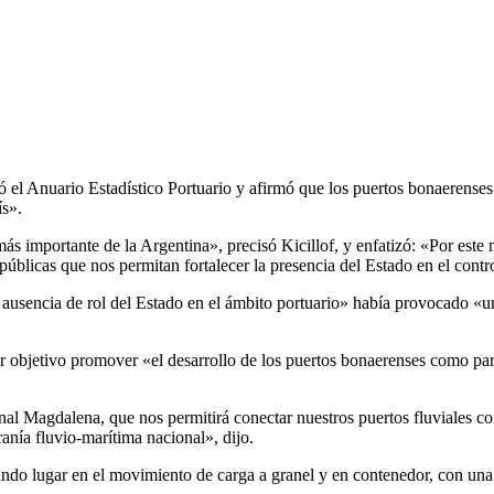
ó el Anuario Estadístico Portuario y afirmó que los puertos bonaerenses
ís».
ás importante de la Argentina», precisó Kicillof, y enfatizó: «Por este 
s públicas que nos permitan fortalecer la presencia del Estado en el contr
a ausencia de rol del Estado en el ámbito portuario» había provocado «u
objetivo promover «el desarrollo de los puertos bonaerenses como parte
al Magdalena, que nos permitirá conectar nuestros puertos fluviales con 
ranía fluvio-marítima nacional», dijo.
gundo lugar en el movimiento de carga a granel y en contenedor, con un