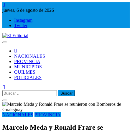
Saltar
al
jueves, 6 de agosto de 2026
contenido
Instagram
Twitter
El Editorial
Periodismo de verdad
NACIONALES
PROVINCIA
MUNICIPIOS
QUILMES
POLICIALES
Buscar:
NACIONALES
PROVINCIA
Marcelo Meda y Ronald Frare se