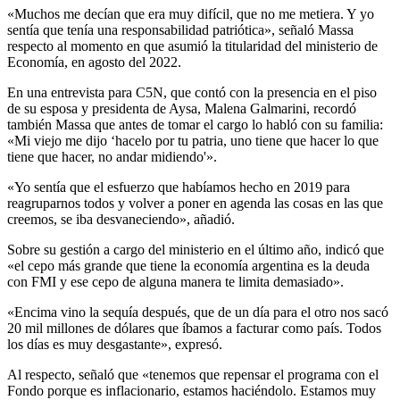
«Muchos me decían que era muy difícil, que no me metiera. Y yo
sentía que tenía una responsabilidad patriótica», señaló Massa
respecto al momento en que asumió la titularidad del ministerio de
Economía, en agosto del 2022.
En una entrevista para C5N, que contó con la presencia en el piso
de su esposa y presidenta de Aysa, Malena Galmarini, recordó
también Massa que antes de tomar el cargo lo habló con su familia:
«Mi viejo me dijo ‘hacelo por tu patria, uno tiene que hacer lo que
tiene que hacer, no andar midiendo'».
«Yo sentía que el esfuerzo que habíamos hecho en 2019 para
reagruparnos todos y volver a poner en agenda las cosas en las que
creemos, se iba desvaneciendo», añadió.
Sobre su gestión a cargo del ministerio en el último año, indicó que
«el cepo más grande que tiene la economía argentina es la deuda
con FMI y ese cepo de alguna manera te limita demasiado».
«Encima vino la sequía después, que de un día para el otro nos sacó
20 mil millones de dólares que íbamos a facturar como país. Todos
los días es muy desgastante», expresó.
Al respecto, señaló que «tenemos que repensar el programa con el
Fondo porque es inflacionario, estamos haciéndolo. Estamos muy