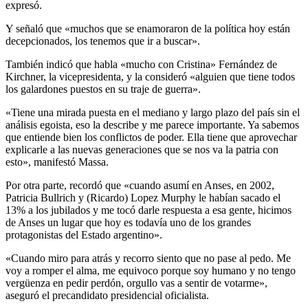
expresó.
Y señaló que «muchos que se enamoraron de la política hoy están
decepcionados, los tenemos que ir a buscar».
También indicó que habla «mucho con Cristina» Fernández de
Kirchner, la vicepresidenta, y la consideró «alguien que tiene todos
los galardones puestos en su traje de guerra».
«Tiene una mirada puesta en el mediano y largo plazo del país sin el
análisis egoista, eso la describe y me parece importante. Ya sabemos
que entiende bien los conflictos de poder. Ella tiene que aprovechar
explicarle a las nuevas generaciones que se nos va la patria con
esto», manifestó Massa.
Por otra parte, recordó que «cuando asumí en Anses, en 2002,
Patricia Bullrich y (Ricardo) Lopez Murphy le habían sacado el
13% a los jubilados y me tocó darle respuesta a esa gente, hicimos
de Anses un lugar que hoy es todavía uno de los grandes
protagonistas del Estado argentino».
«Cuando miro para atrás y recorro siento que no pase al pedo. Me
voy a romper el alma, me equivoco porque soy humano y no tengo
vergüenza en pedir perdón, orgullo vas a sentir de votarme»,
aseguró el precandidato presidencial oficialista.