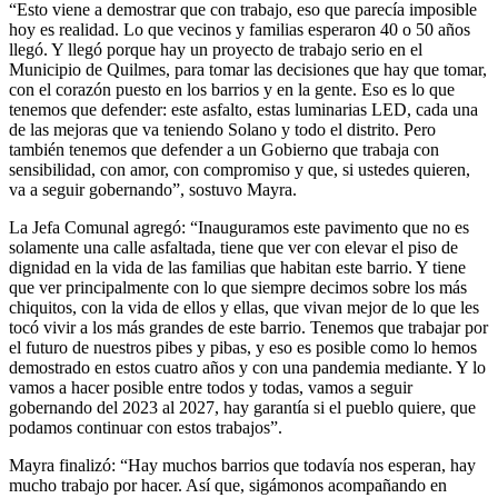
“Esto viene a demostrar que con trabajo, eso que parecía imposible
hoy es realidad. Lo que vecinos y familias esperaron 40 o 50 años
llegó. Y llegó porque hay un proyecto de trabajo serio en el
Municipio de Quilmes, para tomar las decisiones que hay que tomar,
con el corazón puesto en los barrios y en la gente. Eso es lo que
tenemos que defender: este asfalto, estas luminarias LED, cada una
de las mejoras que va teniendo Solano y todo el distrito. Pero
también tenemos que defender a un Gobierno que trabaja con
sensibilidad, con amor, con compromiso y que, si ustedes quieren,
va a seguir gobernando”, sostuvo Mayra.
La Jefa Comunal agregó: “Inauguramos este pavimento que no es
solamente una calle asfaltada, tiene que ver con elevar el piso de
dignidad en la vida de las familias que habitan este barrio. Y tiene
que ver principalmente con lo que siempre decimos sobre los más
chiquitos, con la vida de ellos y ellas, que vivan mejor de lo que les
tocó vivir a los más grandes de este barrio. Tenemos que trabajar por
el futuro de nuestros pibes y pibas, y eso es posible como lo hemos
demostrado en estos cuatro años y con una pandemia mediante. Y lo
vamos a hacer posible entre todos y todas, vamos a seguir
gobernando del 2023 al 2027, hay garantía si el pueblo quiere, que
podamos continuar con estos trabajos”.
Mayra finalizó: “Hay muchos barrios que todavía nos esperan, hay
mucho trabajo por hacer. Así que, sigámonos acompañando en