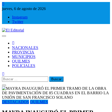
Saltar
al
jueves, 6 de agosto de 2026
contenido
Instagram
Twitter
El Editorial
Periodismo de verdad
NACIONALES
PROVINCIA
MUNICIPIOS
QUILMES
POLICIALES
Buscar:
DESTACADOS
QUILMES