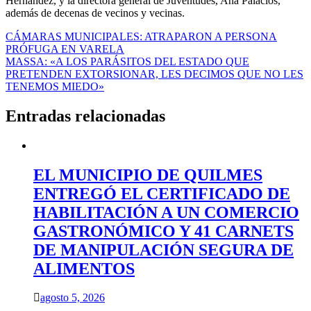
Hernández, y la directora general de Juventudes, Ana Palacios,
además de decenas de vecinos y vecinas.
Navegación
CÁMARAS MUNICIPALES: ATRAPARON A PERSONA
PRÓFUGA EN VARELA
de
MASSA: «A LOS PARÁSITOS DEL ESTADO QUE
entradas
PRETENDEN EXTORSIONAR, LES DECIMOS QUE NO LES
TENEMOS MIEDO»
Entradas relacionadas
EL MUNICIPIO DE QUILMES
ENTREGÓ EL CERTIFICADO DE
HABILITACIÓN A UN COMERCIO
GASTRONÓMICO Y 41 CARNETS
DE MANIPULACIÓN SEGURA DE
ALIMENTOS
agosto 5, 2026