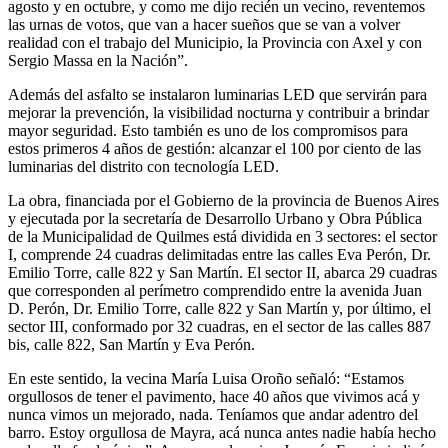
agosto y en octubre, y como me dijo recién un vecino, reventemos
las urnas de votos, que van a hacer sueños que se van a volver
realidad con el trabajo del Municipio, la Provincia con Axel y con
Sergio Massa en la Nación”.
Además del asfalto se instalaron luminarias LED que servirán para
mejorar la prevención, la visibilidad nocturna y contribuir a brindar
mayor seguridad. Esto también es uno de los compromisos para
estos primeros 4 años de gestión: alcanzar el 100 por ciento de las
luminarias del distrito con tecnología LED.
La obra, financiada por el Gobierno de la provincia de Buenos Aires
y ejecutada por la secretaría de Desarrollo Urbano y Obra Pública
de la Municipalidad de Quilmes está dividida en 3 sectores: el sector
I, comprende 24 cuadras delimitadas entre las calles Eva Perón, Dr.
Emilio Torre, calle 822 y San Martín. El sector II, abarca 29 cuadras
que corresponden al perímetro comprendido entre la avenida Juan
D. Perón, Dr. Emilio Torre, calle 822 y San Martín y, por último, el
sector III, conformado por 32 cuadras, en el sector de las calles 887
bis, calle 822, San Martín y Eva Perón.
En este sentido, la vecina María Luisa Oroño señaló: “Estamos
orgullosos de tener el pavimento, hace 40 años que vivimos acá y
nunca vimos un mejorado, nada. Teníamos que andar adentro del
barro. Estoy orgullosa de Mayra, acá nunca antes nadie había hecho