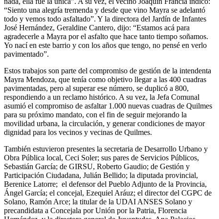
nada, ella fue la única”. A su vez, el vecino Joaquín Francia indicó:
“Siento una alegría tremenda y desde que vino Mayra se adelantó
todo y vemos todo asfaltado”. Y la directora del Jardín de Infantes
José Hernández, Geraldine Cantero, dijo: “Estamos acá para
agradecerle a Mayra por el asfalto que hace tanto tiempo soñamos.
Yo nací en este barrio y con los años que tengo, no pensé en verlo
pavimentado”.
Estos trabajos son parte del compromiso de gestión de la intendenta
Mayra Mendoza, que tenía como objetivo llegar a las 400 cuadras
pavimentadas, pero al superar ese número, se duplicó a 800,
respondiendo a un reclamo histórico. A su vez, la Jefa Comunal
asumió el compromiso de asfaltar 1.000 nuevas cuadras de Quilmes
para su próximo mandato, con el fin de seguir mejorando la
movilidad urbana, la circulación, y generar condiciones de mayor
dignidad para los vecinos y vecinas de Quilmes.
También estuvieron presentes la secretaria de Desarrollo Urbano y
Obra Pública local, Ceci Soler; sus pares de Servicios Públicos,
Sebastián García; de GIRSU, Roberto Gaudio; de Gestión y
Participación Ciudadana, Julián Bellido; la diputada provincial,
Berenice Latorre; el defensor del Pueblo Adjunto de la Provincia,
Ángel García; el concejal, Ezequiel Aráuz; el director del CGPC de
Solano, Ramón Arce; la titular de la UDAI ANSES Solano y
precandidata a Concejala por Unión por la Patria, Florencia