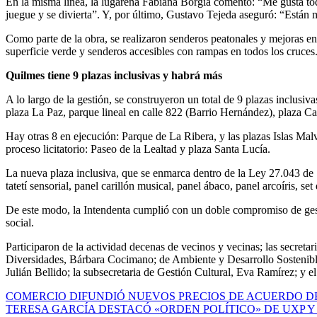
En la misma línea, la lugareña Fabiana Borgia comentó: “Me gusta todo
juegue y se divierta”. Y, por último, Gustavo Tejeda aseguró: “Están m
Como parte de la obra, se realizaron senderos peatonales y mejoras e
superficie verde y senderos accesibles con rampas en todos los cruces
Quilmes tiene 9 plazas inclusivas y habrá más
A lo largo de la gestión, se construyeron un total de 9 plazas inclusi
plaza La Paz, parque lineal en calle 822 (Barrio Hernández), plaza Cam
Hay otras 8 en ejecución: Parque de La Ribera, y las plazas Islas M
proceso licitatorio: Paseo de la Lealtad y plaza Santa Lucía.
La nueva plaza inclusiva, que se enmarca dentro de la Ley 27.043 de 
tatetí sensorial, panel carillón musical, panel ábaco, panel arcoíris, s
De este modo, la Intendenta cumplió con un doble compromiso de gesti
social.
Participaron de la actividad decenas de vecinos y vecinas; las secreta
Diversidades, Bárbara Cocimano; de Ambiente y Desarrollo Sostenible
Julián Bellido; la subsecretaria de Gestión Cultural, Eva Ramírez; y e
Navegación
COMERCIO DIFUNDIÓ NUEVOS PRECIOS DE ACUERDO D
TERESA GARCÍA DESTACÓ «ORDEN POLÍTICO» DE UXP Y