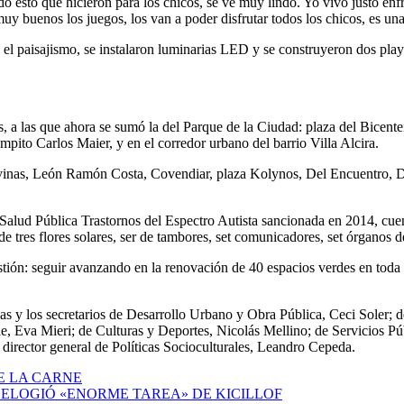
 esto que hicieron para los chicos, se ve muy lindo. Yo vivo justo enfre
uy buenos los juegos, los van a poder disfrutar todos los chicos, es un
n el paisajismo, se instalaron luminarias LED y se construyeron dos pla
.
vas, a las que ahora se sumó la del Parque de la Ciudad: plaza del Bicen
pito Carlos Maier, y en el corredor urbano del barrio Villa Alcira.
alvinas, León Ramón Costa, Covendiar, plaza Kolynos, Del Encuentro, D
Salud Pública Trastornos del Espectro Autista sancionada en 2014, cuen
et de tres flores solares, ser de tambores, set comunicadores, set órganos
ón: seguir avanzando en la renovación de 40 espacios verdes en toda la 
rias y los secretarios de Desarrollo Urbano y Obra Pública, Ceci Soler; 
, Eva Mieri; de Culturas y Deportes, Nicolás Mellino; de Servicios Púb
l director general de Políticas Socioculturales, Leandro Cepeda.
E LA CARNE
 ELOGIÓ «ENORME TAREA» DE KICILLOF