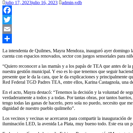
julio 17, 2023
julio 16, 2023
admin-vdb
Facebook
Twitter
Email
Compartir
La intendenta de Quilmes, Mayra Mendoza, inauguró ayer domingo la o
cuenta con espacios renovados, sector con juegos sensoriales para niñ
“Quiero reconocer a las mamás y a los papás de TEA que antes de la
nuestra gestión municipal. Y eso es lo que tenemos que seguir haciend
presente que le da la cara, que le da explicaciones y principalmente 
Red Federal TGD Padres TEA, entre ellos, Karina Castagnola, una de 
En el acto, Mayra destacó: “Tenemos la decisión y la voluntad de segu
verdaderamente a todos y a todas. Por tantas obras, por tantos barrio
tengo todas las ganas de hacerlo, pero sola no puedo, necesito que m
dignidad de nuestro pueblo quilmeño”.
Los vecinos y vecinas se acercaron para compartir la inauguración de l
iluminación LED, la avenida La Plata, muy bueno todo. Este era un pa