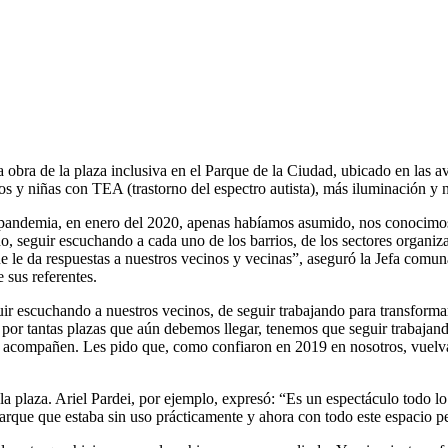
bra de la plaza inclusiva en el Parque de la Ciudad, ubicado en las 
os y niñas con TEA (trastorno del espectro autista), más iluminación y
 pandemia, en enero del 2020, apenas habíamos asumido, nos conocimos
o, seguir escuchando a cada uno de los barrios, de los sectores organiz
que le da respuestas a nuestros vecinos y vecinas”, aseguró la Jefa com
sus referentes.
ir escuchando a nuestros vecinos, de seguir trabajando para transforma
s, por tantas plazas que aún debemos llegar, tenemos que seguir trabaja
e acompañen. Les pido que, como confiaron en 2019 en nosotros, vuelva
a plaza. Ariel Pardei, por ejemplo, expresó: “Es un espectáculo todo lo 
rque que estaba sin uso prácticamente y ahora con todo este espacio pe