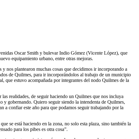
avenidas Oscar Smith y bulevar Indio Gómez (Vicente López), que
 nuevo equipamiento urbano, entre otras mejoras.
 y nos plantearon muchas cosas que decidimos ir incorporando a
ados de Quilmes, para ir incorporándolos al trabajo de un municipio
unal, que estuvo acompañada por integrantes del nodo Quilmes de la
r las realidades, de seguir haciendo un Quilmes que nos incluya
ndo y gobernando. Quiero seguir siendo la intendenta de Quilmes,
n a confiar este año para que podamos seguir trabajando por la
que se está haciendo en la zona, no solo esta plaza, sino también la
nsado para los pibes es otra cosa”.