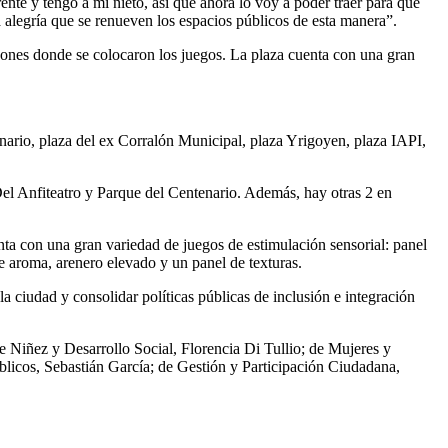
nte y tengo a mi nieto, así que ahora lo voy a poder traer para que
a alegría que se renueven los espacios públicos de esta manera”.
yones donde se colocaron los juegos. La plaza cuenta con una gran
tenario, plaza del ex Corralón Municipal, plaza Yrigoyen, plaza IAPI,
el Anfiteatro y Parque del Centenario. Además, hay otras 2 en
ta con una gran variedad de juegos de estimulación sensorial: panel
 de aroma, arenero elevado y un panel de texturas.
ciudad y consolidar políticas públicas de inclusión e integración
de Niñez y Desarrollo Social, Florencia Di Tullio; de Mujeres y
licos, Sebastián García; de Gestión y Participación Ciudadana,