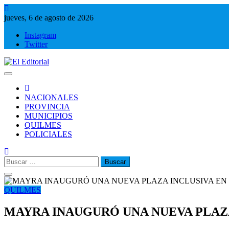
Saltar
al
jueves, 6 de agosto de 2026
contenido
Instagram
Twitter
El Editorial
Periodismo de verdad
NACIONALES
PROVINCIA
MUNICIPIOS
QUILMES
POLICIALES
Buscar:
QUILMES
MAYRA INAUGURÓ UNA NUEVA PLAZA