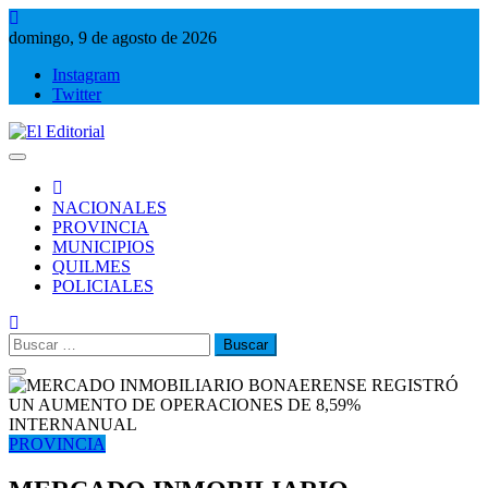
Saltar
al
domingo, 9 de agosto de 2026
contenido
Instagram
Twitter
El Editorial
Periodismo de verdad
NACIONALES
PROVINCIA
MUNICIPIOS
QUILMES
POLICIALES
Buscar:
PROVINCIA