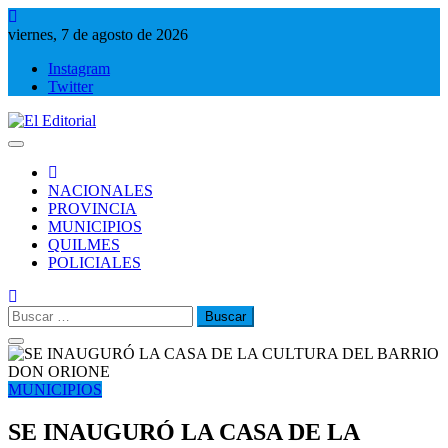
Saltar
al
viernes, 7 de agosto de 2026
contenido
Instagram
Twitter
El Editorial
Periodismo de verdad
NACIONALES
PROVINCIA
MUNICIPIOS
QUILMES
POLICIALES
Buscar:
MUNICIPIOS
SE INAUGURÓ LA CASA DE LA