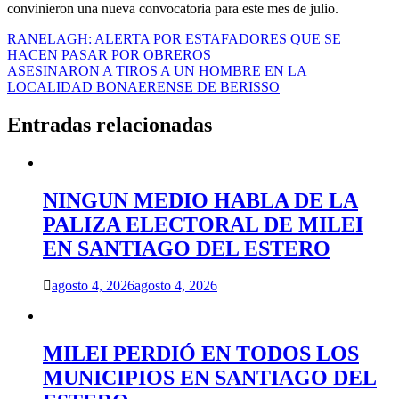
convinieron una nueva convocatoria para este mes de julio.
Navegación
RANELAGH: ALERTA POR ESTAFADORES QUE SE
HACEN PASAR POR OBREROS
de
ASESINARON A TIROS A UN HOMBRE EN LA
entradas
LOCALIDAD BONAERENSE DE BERISSO
Entradas relacionadas
NINGUN MEDIO HABLA DE LA
PALIZA ELECTORAL DE MILEI
EN SANTIAGO DEL ESTERO
agosto 4, 2026
agosto 4, 2026
MILEI PERDIÓ EN TODOS LOS
MUNICIPIOS EN SANTIAGO DEL