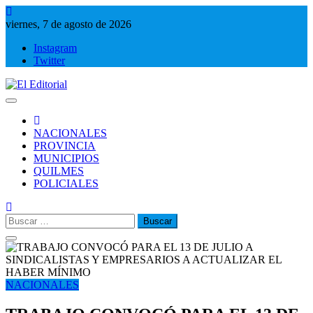
Saltar
al
viernes, 7 de agosto de 2026
contenido
Instagram
Twitter
El Editorial
Periodismo de verdad
NACIONALES
PROVINCIA
MUNICIPIOS
QUILMES
POLICIALES
Buscar:
NACIONALES