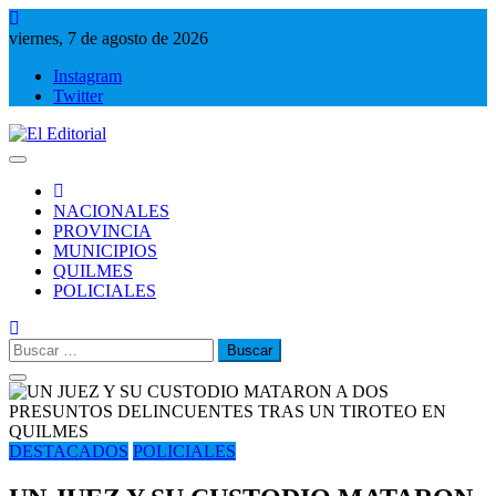
Saltar
al
viernes, 7 de agosto de 2026
contenido
Instagram
Twitter
El Editorial
Periodismo de verdad
NACIONALES
PROVINCIA
MUNICIPIOS
QUILMES
POLICIALES
Buscar:
DESTACADOS
POLICIALES