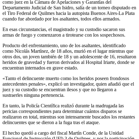
como juez en la Cámara de Apelaciones y Garantías del
Departamento Judicial de San Isidro, salía de un torneo disputado en
el Tiro Federal de Quilmes hacia la autopista Buenos Aires-La Plata
cuando fue abordado por los asaltantes, todos ellos armados.
En esas circunstancias, el magistrado y su custodio sacaron sus
armas de fuego y comenzaron a tirotearse con los sospechosos.
Producto del enfrentamiento, uno de los asaltantes, identificado
como Nicolás Martínez, de 18 años, murió en el lugar mientras que
otros dos, un joven también de 18 y un adolescente de 16, resultaron
heridos de gravedad y fueron derivados al Hospital Iriarte, donde se
encuentran internados en grave estado.
«Tanto el delincuente muerto como los heridos poseen frondosos
antecedentes penales», explicó un investigador, quien añadió que el
juez y su custodio se encuentran ilesos y que no llegaron a
sustraerles ninguna pertenencia.
En tanto, la Policía Científica realizó durante la madrugada las
pericias correspondientes para determinar cuántos disparos se
realizaron en total, mientras son intensamente buscados los restantes
delincuentes que se dieron a la fuga tras el ataque.
El hecho quedó a cargo del fiscal Martín Conde, de la Unidad
Funcional de Instrucción (UFI) 3 de Quilmes, y por la participación