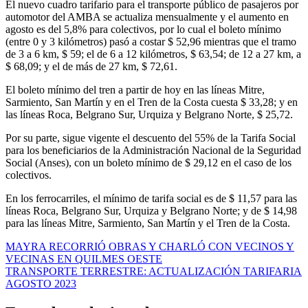
El nuevo cuadro tarifario para el transporte público de pasajeros por
automotor del AMBA se actualiza mensualmente y el aumento en
agosto es del 5,8% para colectivos, por lo cual el boleto mínimo
(entre 0 y 3 kilómetros) pasó a costar $ 52,96 mientras que el tramo
de 3 a 6 km, $ 59; el de 6 a 12 kilómetros, $ 63,54; de 12 a 27 km, a
$ 68,09; y el de más de 27 km, $ 72,61.
El boleto mínimo del tren a partir de hoy en las líneas Mitre,
Sarmiento, San Martín y en el Tren de la Costa cuesta $ 33,28; y en
las líneas Roca, Belgrano Sur, Urquiza y Belgrano Norte, $ 25,72.
Por su parte, sigue vigente el descuento del 55% de la Tarifa Social
para los beneficiarios de la Administración Nacional de la Seguridad
Social (Anses), con un boleto mínimo de $ 29,12 en el caso de los
colectivos.
En los ferrocarriles, el mínimo de tarifa social es de $ 11,57 para las
líneas Roca, Belgrano Sur, Urquiza y Belgrano Norte; y de $ 14,98
para las líneas Mitre, Sarmiento, San Martín y el Tren de la Costa.
Navegación
MAYRA RECORRIÓ OBRAS Y CHARLÓ CON VECINOS Y
VECINAS EN QUILMES OESTE
de
TRANSPORTE TERRESTRE: ACTUALIZACIÓN TARIFARIA
entradas
AGOSTO 2023