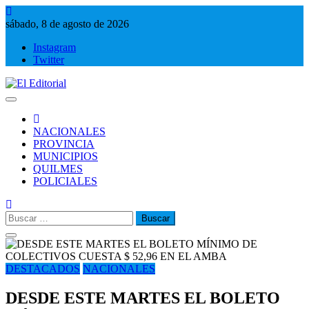
Saltar
al
sábado, 8 de agosto de 2026
contenido
Instagram
Twitter
El Editorial
Periodismo de verdad
NACIONALES
PROVINCIA
MUNICIPIOS
QUILMES
POLICIALES
Buscar:
DESTACADOS
NACIONALES
DESDE ESTE MARTES EL BOLETO