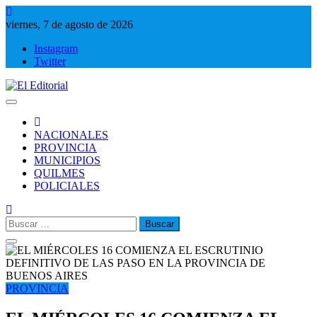
Saltar
al
viernes, 7 de agosto de 2026
contenido
Instagram
Twitter
El Editorial
Periodismo de verdad
NACIONALES
PROVINCIA
MUNICIPIOS
QUILMES
POLICIALES
Buscar:
PROVINCIA