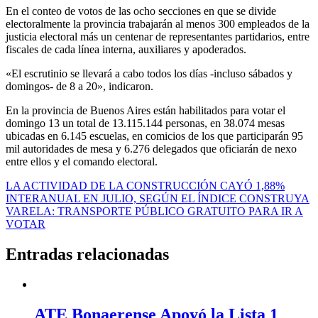
En el conteo de votos de las ocho secciones en que se divide
electoralmente la provincia trabajarán al menos 300 empleados de la
justicia electoral más un centenar de representantes partidarios, entre
fiscales de cada línea interna, auxiliares y apoderados.
«El escrutinio se llevará a cabo todos los días -incluso sábados y
domingos- de 8 a 20», indicaron.
En la provincia de Buenos Aires están habilitados para votar el
domingo 13 un total de 13.115.144 personas, en 38.074 mesas
ubicadas en 6.145 escuelas, en comicios de los que participarán 95
mil autoridades de mesa y 6.276 delegados que oficiarán de nexo
entre ellos y el comando electoral.
Navegación
LA ACTIVIDAD DE LA CONSTRUCCIÓN CAYÓ 1,88%
INTERANUAL EN JULIO, SEGÚN EL ÍNDICE CONSTRUYA
de
VARELA: TRANSPORTE PÚBLICO GRATUITO PARA IR A
entradas
VOTAR
Entradas relacionadas
ATE Bonaerense Apoyó la Lista 1