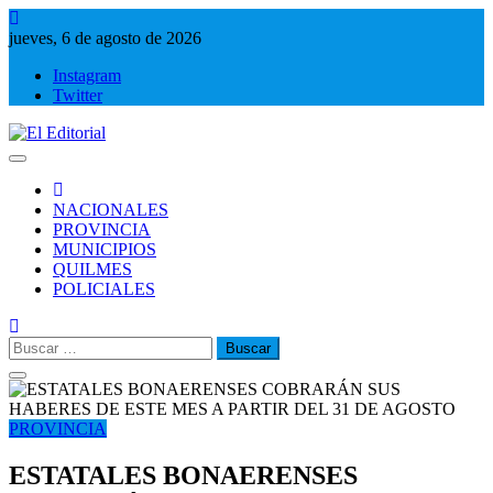
Saltar
al
jueves, 6 de agosto de 2026
contenido
Instagram
Twitter
El Editorial
Periodismo de verdad
NACIONALES
PROVINCIA
MUNICIPIOS
QUILMES
POLICIALES
Buscar:
PROVINCIA
ESTATALES BONAERENSES