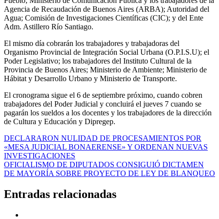
Pueblo; Ministerio de Comunicación Pública y los trabajadores de la
Agencia de Recaudación de Buenos Aires (ARBA); Autoridad del
Agua; Comisión de Investigaciones Científicas (CIC); y del Ente
Adm. Astillero Río Santiago.
El mismo día cobrarán los trabajadores y trabajadoras del
Organismo Provincial de Integración Social Urbana (O.P.I.S.U); el
Poder Legislativo; los trabajadores del Instituto Cultural de la
Provincia de Buenos Aires; Ministerio de Ambiente; Ministerio de
Hábitat y Desarrollo Urbano y Ministerio de Transporte.
El cronograma sigue el 6 de septiembre próximo, cuando cobren
trabajadores del Poder Judicial y concluirá el jueves 7 cuando se
pagarán los sueldos a los docentes y los trabajadores de la dirección
de Cultura y Educación y Dipregep.
Navegación
DECLARARON NULIDAD DE PROCESAMIENTOS POR
«MESA JUDICIAL BONAERENSE» Y ORDENAN NUEVAS
de
INVESTIGACIONES
entradas
OFICIALISMO DE DIPUTADOS CONSIGUIÓ DICTAMEN
DE MAYORÍA SOBRE PROYECTO DE LEY DE BLANQUEO
Entradas relacionadas