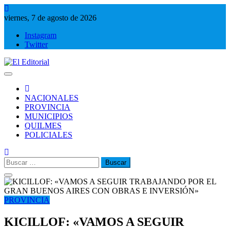
Saltar
al
viernes, 7 de agosto de 2026
contenido
Instagram
Twitter
El Editorial
Periodismo de verdad
NACIONALES
PROVINCIA
MUNICIPIOS
QUILMES
POLICIALES
Buscar:
PROVINCIA
KICILLOF: «VAMOS A SEGUIR