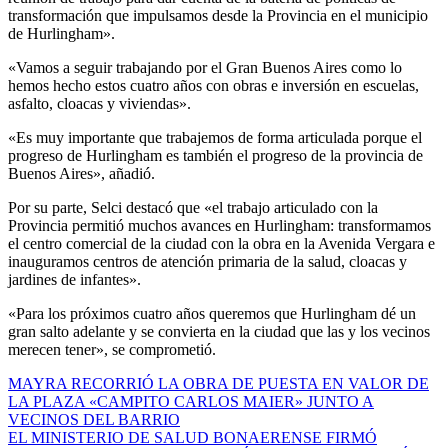
transformación que impulsamos desde la Provincia en el municipio
de Hurlingham».
«Vamos a seguir trabajando por el Gran Buenos Aires como lo
hemos hecho estos cuatro años con obras e inversión en escuelas,
asfalto, cloacas y viviendas».
«Es muy importante que trabajemos de forma articulada porque el
progreso de Hurlingham es también el progreso de la provincia de
Buenos Aires», añadió.
Por su parte, Selci destacó que «el trabajo articulado con la
Provincia permitió muchos avances en Hurlingham: transformamos
el centro comercial de la ciudad con la obra en la Avenida Vergara e
inauguramos centros de atención primaria de la salud, cloacas y
jardines de infantes».
«Para los próximos cuatro años queremos que Hurlingham dé un
gran salto adelante y se convierta en la ciudad que las y los vecinos
merecen tener», se comprometió.
Navegación
MAYRA RECORRIÓ LA OBRA DE PUESTA EN VALOR DE
LA PLAZA «CAMPITO CARLOS MAIER» JUNTO A
de
VECINOS DEL BARRIO
entradas
EL MINISTERIO DE SALUD BONAERENSE FIRMÓ