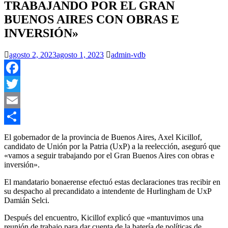
TRABAJANDO POR EL GRAN
BUENOS AIRES CON OBRAS E
INVERSIÓN»
agosto 2, 2023
agosto 1, 2023
admin-vdb
Facebook
Twitter
Email
Compartir
El gobernador de la provincia de Buenos Aires, Axel Kicillof,
candidato de Unión por la Patria (UxP) a la reelección, aseguró que
«vamos a seguir trabajando por el Gran Buenos Aires con obras e
inversión».
El mandatario bonaerense efectuó estas declaraciones tras recibir en
su despacho al precandidato a intendente de Hurlingham de UxP
Damián Selci.
Después del encuentro, Kicillof explicó que «mantuvimos una
reunión de trabajo para dar cuenta de la batería de políticas de