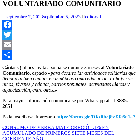
VOLUNTARIADO COMUNITARIO
septiembre 7, 2023
septiembre 5, 2023
editorial
Facebook
Twitter
Email
Compartir
Cáritas Quilmes invita a sumarse durante 3 meses al
Voluntariado
Comunitario
, espacio
«para desarrollar actividades solidarias que
tiendan al bien común, en temáticas como educación, trabajo con
niños, jóvenes y hábitat, barrios populares, actividades lúdicas y
alfabetización, entre otros.»
Para mayor información comunicarse por Whatsapp al
11 3885-
2651
Pada inscribirse, ingresar a
https://forms.gle/DKdthej8vXfe6n1a7
Navegación
CONSUMO DE YERBA MATE CRECIÓ 1,1% EN
ACUMULADO DE PRIMEROS SIETE MESES DEL
de
CORRIENTE AÑO