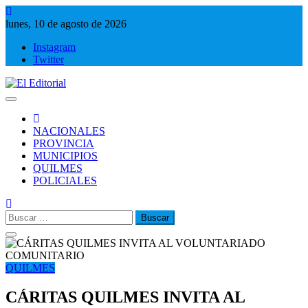
Saltar
al
lunes, 10 de agosto de 2026
contenido
Instagram
Twitter
El Editorial
Periodismo de verdad
NACIONALES
PROVINCIA
MUNICIPIOS
QUILMES
POLICIALES
Buscar:
QUILMES
CÁRITAS QUILMES INVITA AL