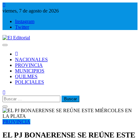
Saltar
al
viernes, 7 de agosto de 2026
contenido
Instagram
Twitter
El Editorial
Periodismo de verdad
NACIONALES
PROVINCIA
MUNICIPIOS
QUILMES
POLICIALES
Buscar:
PROVINCIA
EL PJ BONAERENSE SE REÚNE ESTE