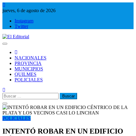
Saltar
al
jueves, 6 de agosto de 2026
contenido
Instagram
Twitter
El Editorial
Periodismo de verdad
NACIONALES
PROVINCIA
MUNICIPIOS
QUILMES
POLICIALES
Buscar:
POLICIALES
INTENTÓ ROBAR EN UN EDIFICIO