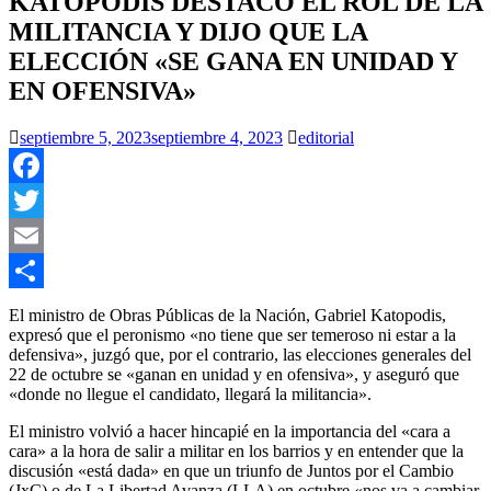
KATOPODIS DESTACÓ EL ROL DE LA
MILITANCIA Y DIJO QUE LA
ELECCIÓN «SE GANA EN UNIDAD Y
EN OFENSIVA»
septiembre 5, 2023
septiembre 4, 2023
editorial
Facebook
Twitter
Email
Compartir
El ministro de Obras Públicas de la Nación, Gabriel Katopodis,
expresó que el peronismo «no tiene que ser temeroso ni estar a la
defensiva», juzgó que, por el contrario, las elecciones generales del
22 de octubre se «ganan en unidad y en ofensiva», y aseguró que
«donde no llegue el candidato, llegará la militancia».
El ministro volvió a hacer hincapié en la importancia del «cara a
cara» a la hora de salir a militar en los barrios y en entender que la
discusión «está dada» en que un triunfo de Juntos por el Cambio
(JxC) o de La Libertad Avanza (LLA) en octubre «nos va a cambiar