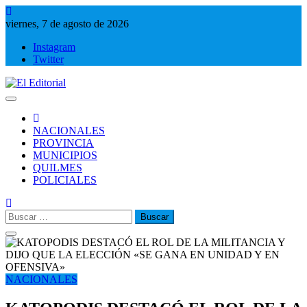
Saltar
al
viernes, 7 de agosto de 2026
contenido
Instagram
Twitter
El Editorial
Periodismo de verdad
NACIONALES
PROVINCIA
MUNICIPIOS
QUILMES
POLICIALES
Buscar:
NACIONALES