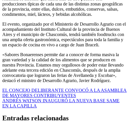
producciones típicas de cada una de las distintas zonas geográficas
de la provincia, entre ellas, dulces, embutidos, conservas, salsas,
condimentos, miel, lácteos, y bebidas alcohólicas.
El evento, organizado por el Ministerio de Desarrollo Agrario con el
acompañamiento del Instituto Cultural de la provincia de Buenos
Aires y el municipio de Chascomús, tendrá también foodtrucks con
una amplia oferta gastronómica, espectáculos para toda la familia y
un espacio de cocina en vivo a cargo de Juan Braceli.
«Sabores Bonaerenses permite dar a conocer de forma masiva la
gran variedad y la calidad de los alimentos que se producen en
nuestra Provincia. Estamos muy orgullosos de poder estar llevando
adelante esta tercera edición en Chascomús, después de la amplia
convocatoria que lograron las ferias de Avellaneda y Escobar»,
destacó el ministro de Desarrollo Agrario, Javier Rodríguez.
Navegación
EL CONCEJO DELIBERANTE CONVOCÓ A LA ASAMBLEA
DE MAYORES CONTRIBUYENTES
de
ANDRÉS WATSON INAUGURÓ LA NUEVA BASE SAME
entradas
EN LA CAPILLA
Entradas relacionadas