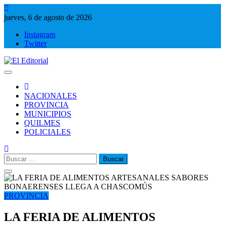
Saltar
al
jueves, 6 de agosto de 2026
contenido
Instagram
Twitter
El Editorial
Periodismo de verdad
NACIONALES
PROVINCIA
MUNICIPIOS
QUILMES
POLICIALES
Buscar:
PROVINCIA
LA FERIA DE ALIMENTOS