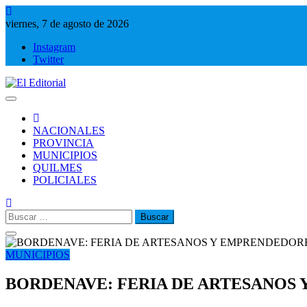
Saltar
al
viernes, 7 de agosto de 2026
contenido
Instagram
Twitter
El Editorial
Periodismo de verdad
NACIONALES
PROVINCIA
MUNICIPIOS
QUILMES
POLICIALES
Buscar:
MUNICIPIOS
BORDENAVE: FERIA DE ARTESANOS