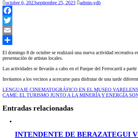
octubre 6, 2023
septiembre 25, 2023
admin-vdb
Facebook
Twitter
Email
Compartir
El domingo 8 de octubre se realizará una nueva actividad recreativa e
presentación de artistas locales.
Las actividades se llevarán a cabo en el Parque del Ferrocarril a partir
Invitamos a los vecinos a acercarse para disfrutar de una tarde diferent
Navegación
LENGUAJE CINEMATOGRÁFICO EN EL MUSEO VARELEN
CAME: EL TURISMO JUNTO A LA MINERÍA Y ENERGÍA S
de
entradas
Entradas relacionadas
INTENDENTE DE BERAZATEGUI VIS