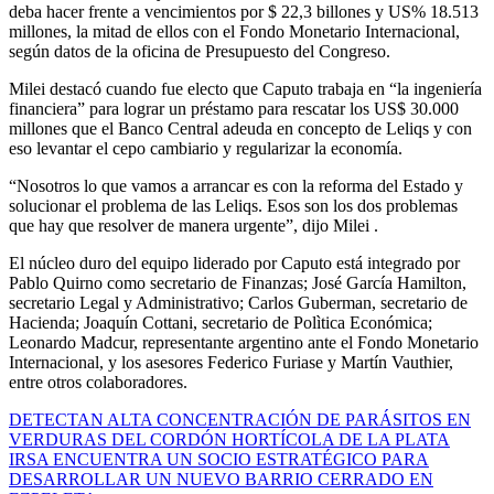
deba hacer frente a vencimientos por $ 22,3 billones y US% 18.513
millones, la mitad de ellos con el Fondo Monetario Internacional,
según datos de la oficina de Presupuesto del Congreso.
Milei destacó cuando fue electo que Caputo trabaja en “la ingeniería
financiera” para lograr un préstamo para rescatar los US$ 30.000
millones que el Banco Central adeuda en concepto de Leliqs y con
eso levantar el cepo cambiario y regularizar la economía.
“Nosotros lo que vamos a arrancar es con la reforma del Estado y
solucionar el problema de las Leliqs. Esos son los dos problemas
que hay que resolver de manera urgente”, dijo Milei .
El núcleo duro del equipo liderado por Caputo está integrado por
Pablo Quirno como secretario de Finanzas; José García Hamilton,
secretario Legal y Administrativo; Carlos Guberman, secretario de
Hacienda; Joaquín Cottani, secretario de Polìtica Económica;
Leonardo Madcur, representante argentino ante el Fondo Monetario
Internacional, y los asesores Federico Furiase y Martín Vauthier,
entre otros colaboradores.
Navegación
DETECTAN ALTA CONCENTRACIÓN DE PARÁSITOS EN
VERDURAS DEL CORDÓN HORTÍCOLA DE LA PLATA
de
IRSA ENCUENTRA UN SOCIO ESTRATÉGICO PARA
entradas
DESARROLLAR UN NUEVO BARRIO CERRADO EN