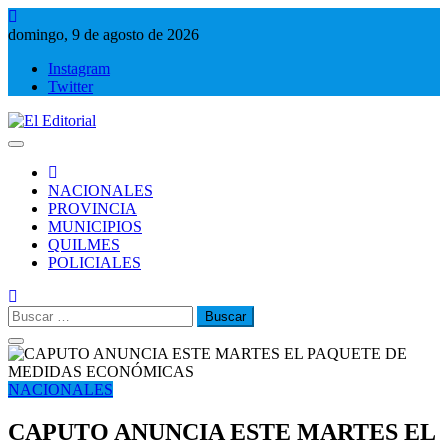
Saltar
al
domingo, 9 de agosto de 2026
contenido
Instagram
Twitter
El Editorial
Periodismo de verdad
NACIONALES
PROVINCIA
MUNICIPIOS
QUILMES
POLICIALES
Buscar:
NACIONALES
CAPUTO ANUNCIA ESTE MARTES EL