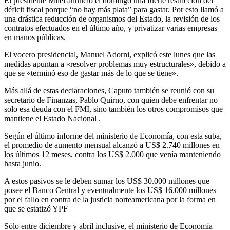
El presidente Milei anunció el domingo una fuerte restricción del
déficit fiscal porque “no hay más plata” para gastar. Por esto llamó a
una drástica reducción de organismos del Estado, la revisión de los
contratos efectuados en el último año, y privatizar varias empresas
en manos públicas.
El vocero presidencial, Manuel Adorni, explicó este lunes que las
medidas apuntan a «resolver problemas muy estructurales», debido a
que se «terminó eso de gastar más de lo que se tiene».
Más allá de estas declaraciones, Caputo también se reunió con su
secretario de Finanzas, Pablo Quirno, con quien debe enfrentar no
solo esa deuda con el FMI, sino también los otros compromisos que
mantiene el Estado Nacional .
Según el último informe del ministerio de Economía, con esta suba,
el promedio de aumento mensual alcanzó a US$ 2.740 millones en
los últimos 12 meses, contra los US$ 2.000 que venía manteniendo
hasta junio.
A estos pasivos se le deben sumar los US$ 30.000 millones que
posee el Banco Central y eventualmente los US$ 16.000 millones
por el fallo en contra de la justicia norteamericana por la forma en
que se estatizó YPF
Sólo entre diciembre y abril inclusive, el ministerio de Economía