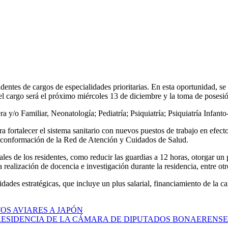
identes de cargos de especialidades prioritarias. En esta oportunidad, s
l cargo será el próximo miércoles 13 de diciembre y la toma de posesió
/o Familiar, Neonatología; Pediatría; Psiquiatría; Psiquiatría Infanto-J
a fortalecer el sistema sanitario con nuevos puestos de trabajo en efect
la conformación de la Red de Atención y Cuidados de Salud.
 de los residentes, como reducir las guardias a 12 horas, otorgar un pl
la realización de docencia e investigación durante la residencia, entre otr
ades estratégicas, que incluye un plus salarial, financiamiento de la ca
OS AVIARES A JAPÓN
RESIDENCIA DE LA CÁMARA DE DIPUTADOS BONAERENSE