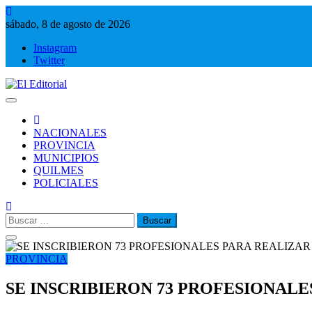
Saltar
al
sábado, 8 de agosto de 2026
contenido
Instagram
Twitter
El Editorial
Periodismo de verdad
NACIONALES
PROVINCIA
MUNICIPIOS
QUILMES
POLICIALES
Buscar:
PROVINCIA
SE INSCRIBIERON 73 PROFESIONAL