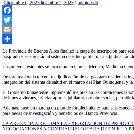
diciembre 6, 2023
diciembre 5, 2023
admin-vdb
Facebook
Twitter
Email
Compartir
La Provincia de Buenos Aires finalizó la etapa de inscripción para res
posgrado y se sumarán al sistema de salud público. La adjudicación de
Los nuevos residentes se formarán en Clínica Médica; Medicina Genera y
De esta manera la tercera readjudicación de cargos para residentes logr
integración del sistema de salud en el marco del Plan Quinquenal y 
El Gobierno bonaerense implementó mejoras en las condiciones laborales
de lunes a viernes, brindar aportes jubilatorios y obra social, permitir 
Además, puso en marcha un plan de fortalecimiento para seis especialid
para becas de investigación y beneficios del Banco Provincia.
Navegación
LA ARGENTINA RETOMA LA EXPORTACIÓN DE PRODUCT
NEGOCIACIONES A CONTRARRELOJ PARA DEFINIR LA P
de