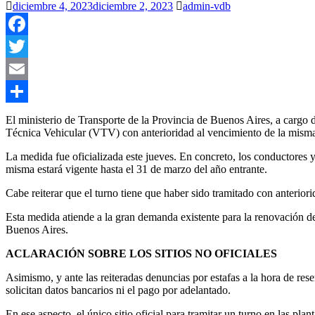
diciembre 4, 2023
diciembre 2, 2023
admin-vdb
Facebook
Twitter
Email
Compartir
El ministerio de Transporte de la Provincia de Buenos Aires, a cargo 
Técnica Vehicular (VTV) con anterioridad al vencimiento de la misma, 
La medida fue oficializada este jueves. En concreto, los conductores 
misma estará vigente hasta el 31 de marzo del año entrante.
Cabe reiterar que el turno tiene que haber sido tramitado con anterior
Esta medida atiende a la gran demanda existente para la renovación de 
Buenos Aires.
ACLARACIÓN SOBRE LOS SITIOS NO OFICIALES
Asimismo, y ante las reiteradas denuncias por estafas a la hora de re
solicitan datos bancarios ni el pago por adelantado.
En ese aspecto, el único sitio oficial para tramitar un turno en las p