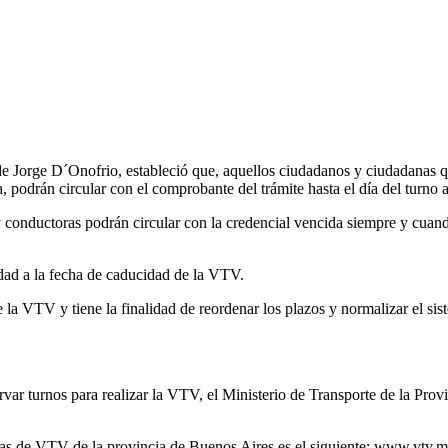
de Jorge D´Onofrio, estableció que, aquellos ciudadanos y ciudadanas qu
podrán circular con el comprobante del trámite hasta el día del turno 
y conductoras podrán circular con la credencial vencida siempre y cuand
idad a la fecha de caducidad de la VTV.
la VTV y tiene la finalidad de reordenar los plazos y normalizar el sist
servar turnos para realizar la VTV, el Ministerio de Transporte de la P
lantas de VTV de la provincia de Buenos Aires es el siguiente: www.vtv.m