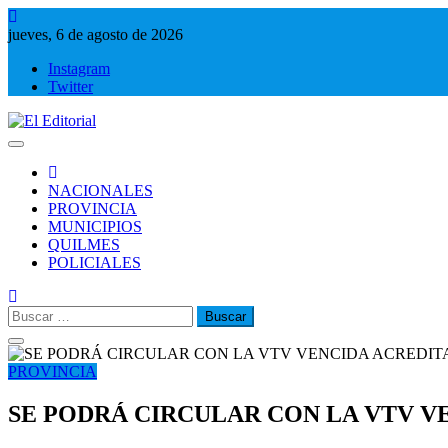
Saltar
al
jueves, 6 de agosto de 2026
contenido
Instagram
Twitter
El Editorial
Periodismo de verdad
NACIONALES
PROVINCIA
MUNICIPIOS
QUILMES
POLICIALES
Buscar:
PROVINCIA
SE PODRÁ CIRCULAR CON LA VTV 