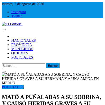
Saltar
viernes, 7 de agosto de 2026
al
Instagram
contenido
Twitter
El Editorial
Periodismo de verdad
NACIONALES
PROVINCIA
MUNICIPIOS
QUILMES
POLICIALES
Buscar:
POLICIALES
MATÓ A PUÑALADAS A SU SOBRINA,
Y CAUSÓ HERIDAS GRAVES A SU