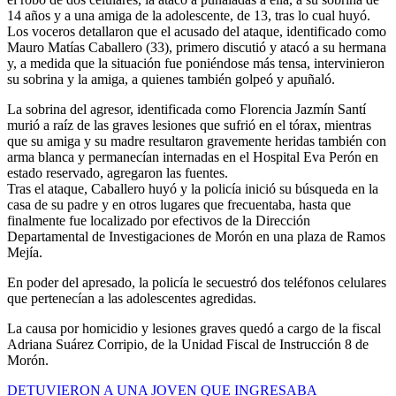
14 años y a una amiga de la adolescente, de 13, tras lo cual huyó.
Los voceros detallaron que el acusado del ataque, identificado como
Mauro Matías Caballero (33), primero discutió y atacó a su hermana
y, a medida que la situación fue poniéndose más tensa, intervinieron
su sobrina y la amiga, a quienes también golpeó y apuñaló.
La sobrina del agresor, identificada como Florencia Jazmín Santí
murió a raíz de las graves lesiones que sufrió en el tórax, mientras
que su amiga y su madre resultaron gravemente heridas también con
arma blanca y permanecían internadas en el Hospital Eva Perón en
estado reservado, agregaron las fuentes.
Tras el ataque, Caballero huyó y la policía inició su búsqueda en la
casa de su padre y en otros lugares que frecuentaba, hasta que
finalmente fue localizado por efectivos de la Dirección
Departamental de Investigaciones de Morón en una plaza de Ramos
Mejía.
En poder del apresado, la policía le secuestró dos teléfonos celulares
que pertenecían a las adolescentes agredidas.
La causa por homicidio y lesiones graves quedó a cargo de la fiscal
Adriana Suárez Corripio, de la Unidad Fiscal de Instrucción 8 de
Morón.
Navegación
DETUVIERON A UNA JOVEN QUE INGRESABA