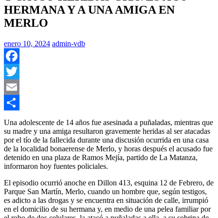
HERMANA Y A UNA AMIGA EN
MERLO
enero 10, 2024
admin-vdb
Facebook
Twitter
Email
Compartir
Una adolescente de 14 años fue asesinada a puñaladas, mientras que
su madre y una amiga resultaron gravemente heridas al ser atacadas
por el tío de la fallecida durante una discusión ocurrida en una casa
de la localidad bonaerense de Merlo, y horas después el acusado fue
detenido en una plaza de Ramos Mejía, partido de La Matanza,
informaron hoy fuentes policiales.
El episodio ocurrió anoche en Dillon 413, esquina 12 de Febrero, de
Parque San Martín, Merlo, cuando un hombre que, según testigos,
es adicto a las drogas y se encuentra en situación de calle, irrumpió
en el domicilio de su hermana y, en medio de una pelea familiar por
el robo de dos celulares, la atacó a puñaladas a ella, a su sobrina de