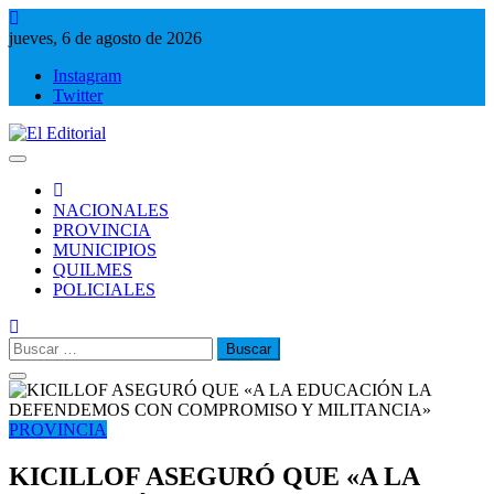
Saltar
al
jueves, 6 de agosto de 2026
contenido
Instagram
Twitter
El Editorial
Periodismo de verdad
NACIONALES
PROVINCIA
MUNICIPIOS
QUILMES
POLICIALES
Buscar:
PROVINCIA
KICILLOF ASEGURÓ QUE «A LA