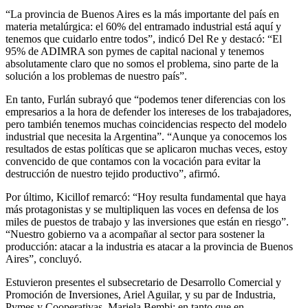
“La provincia de Buenos Aires es la más importante del país en
materia metalúrgica: el 60% del entramado industrial está aquí y
tenemos que cuidarlo entre todos”, indicó Del Re y destacó: “El
95% de ADIMRA son pymes de capital nacional y tenemos
absolutamente claro que no somos el problema, sino parte de la
solución a los problemas de nuestro país”.
En tanto, Furlán subrayó que “podemos tener diferencias con los
empresarios a la hora de defender los intereses de los trabajadores,
pero también tenemos muchas coincidencias respecto del modelo
industrial que necesita la Argentina”. “Aunque ya conocemos los
resultados de estas políticas que se aplicaron muchas veces, estoy
convencido de que contamos con la vocación para evitar la
destrucción de nuestro tejido productivo”, afirmó.
Por último, Kicillof remarcó: “Hoy resulta fundamental que haya
más protagonistas y se multipliquen las voces en defensa de los
miles de puestos de trabajo y las inversiones que están en riesgo”.
“Nuestro gobierno va a acompañar al sector para sostener la
producción: atacar a la industria es atacar a la provincia de Buenos
Aires”, concluyó.
Estuvieron presentes el subsecretario de Desarrollo Comercial y
Promoción de Inversiones, Ariel Aguilar, y su par de Industria,
Pymes y Cooperativas, Mariela Bembi; en tanto que en