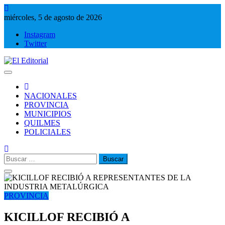
Saltar
al
miércoles, 5 de agosto de 2026
contenido
Instagram
Twitter
El Editorial
Periodismo de verdad
NACIONALES
PROVINCIA
MUNICIPIOS
QUILMES
POLICIALES
Buscar:
PROVINCIA
KICILLOF RECIBIÓ A