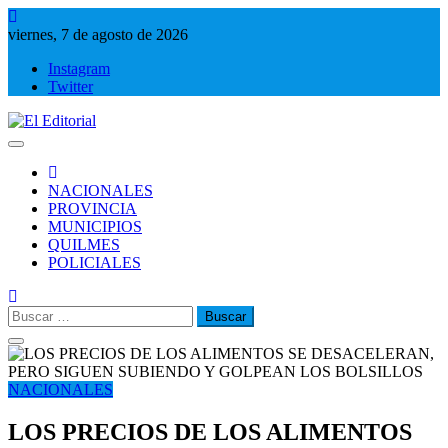
Saltar
al
viernes, 7 de agosto de 2026
contenido
Instagram
Twitter
El Editorial
Periodismo de verdad
NACIONALES
PROVINCIA
MUNICIPIOS
QUILMES
POLICIALES
Buscar:
NACIONALES
LOS PRECIOS DE LOS ALIMENTOS