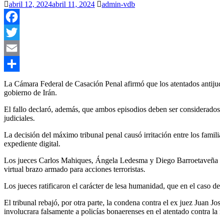
abril 12, 2024
abril 11, 2024
admin-vdb
Facebook
Twitter
Email
Compartir
La Cámara Federal de Casación Penal afirmó que los atentados antijud
gobierno de Irán.
El fallo declaró, además, que ambos episodios deben ser considerados 
judiciales.
La decisión del máximo tribunal penal causó irritación entre los famil
expediente digital.
Los jueces Carlos Mahiques, Ángela Ledesma y Diego Barroetaveña de
virtual brazo armado para acciones terroristas.
Los jueces ratificaron el carácter de lesa humanidad, que en el caso 
El tribunal rebajó, por otra parte, la condena contra el ex juez Juan J
involucrara falsamente a policías bonaerenses en el atentado contra la