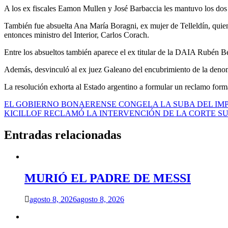
A los ex fiscales Eamon Mullen y José Barbaccia les mantuvo los dos año
También fue absuelta Ana María Boragni, ex mujer de Telleldín, quien 
entonces ministro del Interior, Carlos Corach.
Entre los absueltos también aparece el ex titular de la DAIA Rubén Be
Además, desvinculó al ex juez Galeano del encubrimiento de la denomin
La resolución exhorta al Estado argentino a formular un reclamo formal
Navegación
EL GOBIERNO BONAERENSE CONGELA LA SUBA DEL IM
KICILLOF RECLAMÓ LA INTERVENCIÓN DE LA CORTE SU
de
entradas
Entradas relacionadas
MURIÓ EL PADRE DE MESSI
agosto 8, 2026
agosto 8, 2026