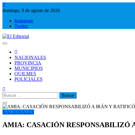
Saltar
al
domingo, 9 de agosto de 2026
contenido
Instagram
Twitter
El Editorial
Periodismo de verdad
NACIONALES
PROVINCIA
MUNICIPIOS
QUILMES
POLICIALES
Buscar:
NACIONALES
AMIA: CASACIÓN RESPONSABILIZÓ A