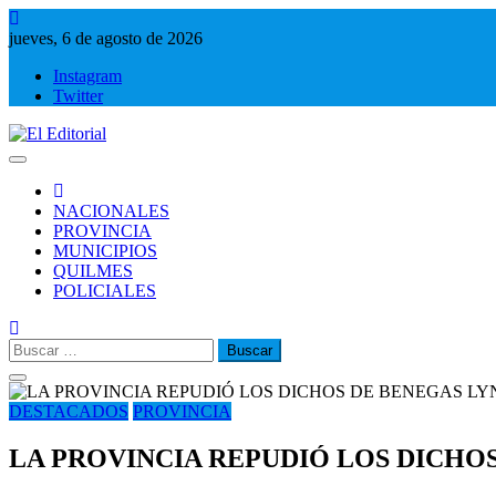
Saltar
al
jueves, 6 de agosto de 2026
contenido
Instagram
Twitter
El Editorial
Periodismo de verdad
NACIONALES
PROVINCIA
MUNICIPIOS
QUILMES
POLICIALES
Buscar:
DESTACADOS
PROVINCIA
LA PROVINCIA REPUDIÓ LOS DICHO