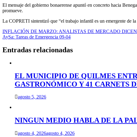
El mensaje del gobierno bonaerense apuntó en concreto hacia Benegas 
promueve.
La COPRETI sintentizó que “el trabajo infantil es un emergente de la f
Navegación
INFLACIÓN DE MARZO: ANALISTAS DE MERCADO DICEN 
AySa: Tareas de Emergencia 09-04
de
entradas
Entradas relacionadas
EL MUNICIPIO DE QUILMES ENT
GASTRONÓMICO Y 41 CARNETS 
agosto 5, 2026
NINGUN MEDIO HABLA DE LA PA
agosto 4, 2026
agosto 4, 2026