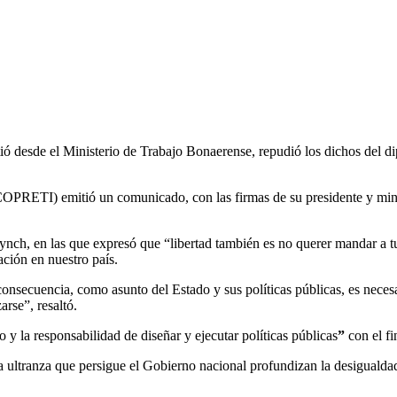
ió desde el Ministerio de Trabajo Bonaerense, repudió los dichos del 
COPRETI) emitió un comunicado, con las firmas de su presidente y minis
.
nch, en las que expresó que “libertad también es no querer mandar a tu h
ción en nuestro país.
n consecuencia, como asunto del Estado y sus políticas públicas, es nece
arse”, resaltó.
y la responsabilidad de diseñar y ejecutar políticas públicas
”
con el fi
o a ultranza que persigue el Gobierno nacional profundizan la desigualda