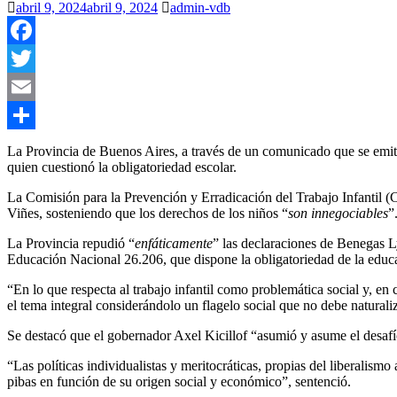
abril 9, 2024
abril 9, 2024
admin-vdb
Facebook
Twitter
Email
Compartir
La Provincia de Buenos Aires, a través de un comunicado que se emit
quien cuestionó la obligatoriedad escolar.
La Comisión para la Prevención y Erradicación del Trabajo Infantil (
Viñes, sosteniendo que los derechos de los niños “
son innegociables
”
La Provincia repudió “
enfáticamente
” las declaraciones de Benegas Ly
Educación Nacional 26.206, que dispone la obligatoriedad de la educa
“En lo que respecta al trabajo infantil como problemática social y, e
el tema integral considerándolo un flagelo social que no debe naturaliz
Se destacó que el gobernador Axel Kicillof “asumió y asume el desafío 
“Las políticas individualistas y meritocráticas, propias del liberalism
pibas en función de su origen social y económico”, sentenció.