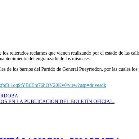
e los reiterados reclamos que vienen realizando por el estado de las c
 mantenimiento del engranzado de las mismas».
es de los barrios del Partido de General Pueyrredon, por las cuales los 
tCUkfpf3-1oq9tYB6Em76hOV20Kv0/view?usp=drivesdk
CORDOBA
S EN LA PUBLICACIÓN DEL BOLETÍN OFICIAL.