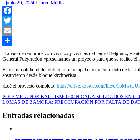
junio 26, 2024
Jorge Módica
Facebook
Twitter
Email
Compartir
«Luego de reunirnos con vecinos y vecinas del barrio Belgrano, y ant
General Pueyrredon «presentamos un proyecto para que se realice el
Es responsabilidad del gobierno municipal el mantenimiento de las call
sostuvieron desde bloque kirchnerista.
¡Leé el proyecto completo!
https://drive.google.com/file/d/1oMw
Navegación
POLEMICA POR BAUTISMO CON CAL A SOLDADOS EN 
LOMAS DE ZAMORA: PREOCUPACIÓN POR FALTA DE DATO
de
entradas
Entradas relacionadas