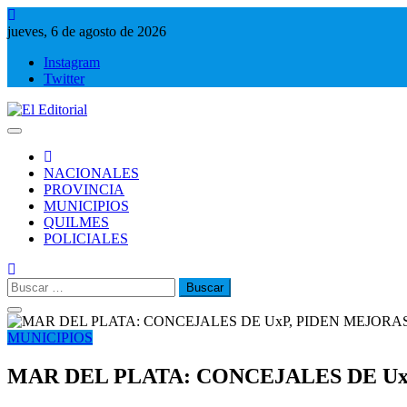
Saltar
al
jueves, 6 de agosto de 2026
contenido
Instagram
Twitter
El Editorial
Periodismo de verdad
NACIONALES
PROVINCIA
MUNICIPIOS
QUILMES
POLICIALES
Buscar:
MUNICIPIOS
MAR DEL PLATA: CONCEJALES DE U