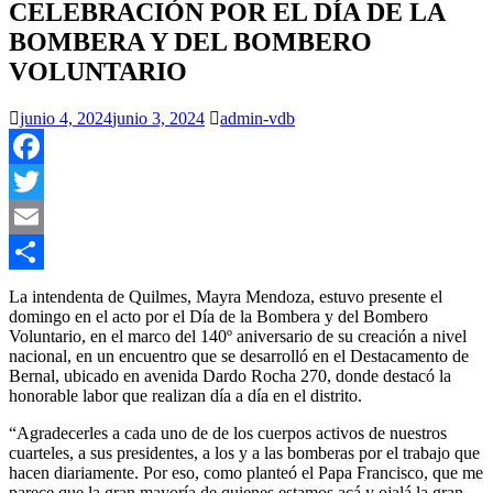
CELEBRACIÓN POR EL DÍA DE LA
BOMBERA Y DEL BOMBERO
VOLUNTARIO
junio 4, 2024
junio 3, 2024
admin-vdb
Facebook
Twitter
Email
Compartir
La intendenta de Quilmes, Mayra Mendoza, estuvo presente el
domingo en el acto por el Día de la Bombera y del Bombero
Voluntario, en el marco del 140º aniversario de su creación a nivel
nacional, en un encuentro que se desarrolló en el Destacamento de
Bernal, ubicado en avenida Dardo Rocha 270, donde destacó la
honorable labor que realizan día a día en el distrito.
“Agradecerles a cada uno de de los cuerpos activos de nuestros
cuarteles, a sus presidentes, a los y a las bomberas por el trabajo que
hacen diariamente. Por eso, como planteó el Papa Francisco, que me
parece que la gran mayoría de quienes estamos acá y ojalá la gran