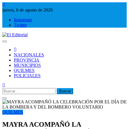
Saltar
al
jueves, 6 de agosto de 2026
contenido
Instagram
Twitter
El Editorial
Periodismo de verdad
NACIONALES
PROVINCIA
MUNICIPIOS
QUILMES
POLICIALES
Buscar:
QUILMES
MAYRA ACOMPAÑÓ LA