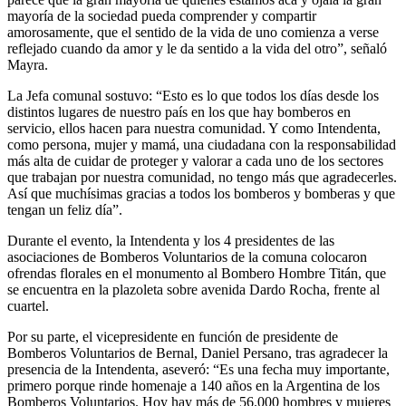
mayoría de la sociedad pueda comprender y compartir
amorosamente, que el sentido de la vida de uno comienza a verse
reflejado cuando da amor y le da sentido a la vida del otro”, señaló
Mayra.
La Jefa comunal sostuvo: “Esto es lo que todos los días desde los
distintos lugares de nuestro país en los que hay bomberos en
servicio, ellos hacen para nuestra comunidad. Y como Intendenta,
como persona, mujer y mamá, una ciudadana con la responsabilidad
más alta de cuidar de proteger y valorar a cada uno de los sectores
que trabajan por nuestra comunidad, no tengo más que agradecerles.
Así que muchísimas gracias a todos los bomberos y bomberas y que
tengan un feliz día”.
Durante el evento, la Intendenta y los 4 presidentes de las
asociaciones de Bomberos Voluntarios de la comuna colocaron
ofrendas florales en el monumento al Bombero Hombre Titán, que
se encuentra en la plazoleta sobre avenida Dardo Rocha, frente al
cuartel.
Por su parte, el vicepresidente en función de presidente de
Bomberos Voluntarios de Bernal, Daniel Persano, tras agradecer la
presencia de la Intendenta, aseveró: “Es una fecha muy importante,
primero porque rinde homenaje a 140 años en la Argentina de los
Bomberos Voluntarios. Hoy hay más de 56.000 hombres y mujeres