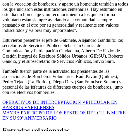
con la vocación de bomberos, y aparte un homenaje también a todos
los que iniciaron estas instituciones centenarias. Hay resumido en
este día un homenaje y un reconocimiento a los que en forma
voluntaria están siempre ayudando a la comunidad, siempre
pensando en el otro por su generosidad y realmente son valores
indiscutidos y valores muy importantes”.
Estuvieron presentes el jefe de Gabinete, Alejandro Gandulfo; los
secretarios de Servicios Públicos Sebastián García; de
Comunicación y Participación Ciudadana, Alberto De Fazio; de
Gestión Integral de Residuos Sólidos Urbanos (GIRSU), Roberto
Gaudio, y el subsecretario de Servicios Públicos, Silvio Sarti.
También fueron parte de la actividad los presidentes de las
asociaciones de Bomberos Voluntarios: Raúl Pavón (Quilmes);
Pedro Tejada (La Florida), Diego Diez (San Francisco Solano) y
personal de las jefaturas de diferentes cuerpos de bomberos, junto
con los efectivos bomberiles.
Navegación
OPERATIVOS DE INTERCEPTACIÓN VEHICULAR EN
BARRIOS VARELENSES
de
MAYRA PARTICIPÓ DE LOS FESTEJOS DEL CLUB MITRE
entradas
EN SU 90º ANIVERSARIO
Entradas relacionadas